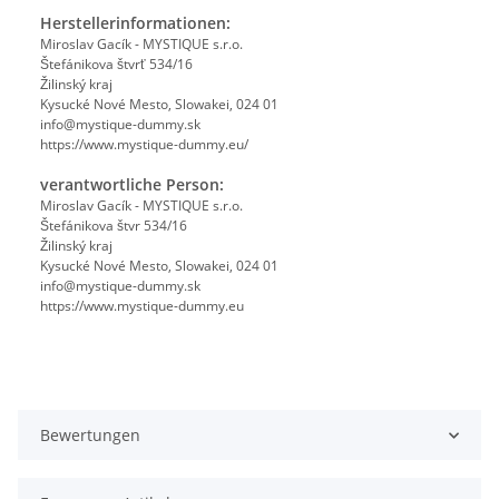
Herstellerinformationen:
Miroslav Gacík - MYSTIQUE s.r.o.
Štefánikova štvrť 534/16
Žilinský kraj
Kysucké Nové Mesto, Slowakei, 024 01
info@mystique-dummy.sk
https://www.mystique-dummy.eu/
verantwortliche Person:
Miroslav Gacík - MYSTIQUE s.r.o.
Štefánikova štvr 534/16
Žilinský kraj
Kysucké Nové Mesto, Slowakei, 024 01
info@mystique-dummy.sk
https://www.mystique-dummy.eu
Bewertungen