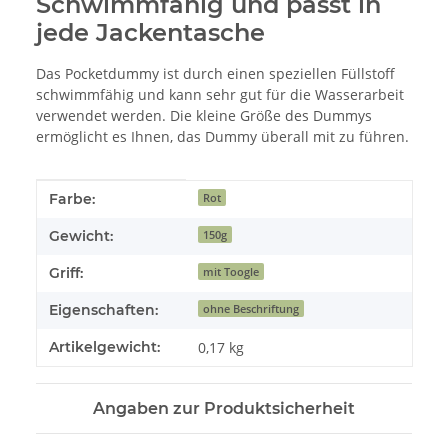
Schwimmfähig und passt in
jede Jackentasche
Das Pocketdummy ist durch einen speziellen Füllstoff
schwimmfähig und kann sehr gut für die Wasserarbeit
verwendet werden. Die kleine Größe des Dummys
ermöglicht es Ihnen, das Dummy überall mit zu führen.
Produkteigenschaft
Wert
Farbe:
Rot
Gewicht:
150g
Griff:
mit Toogle
Eigenschaften:
ohne Beschriftung
Artikelgewicht:
0,17
kg
Angaben zur Produktsicherheit