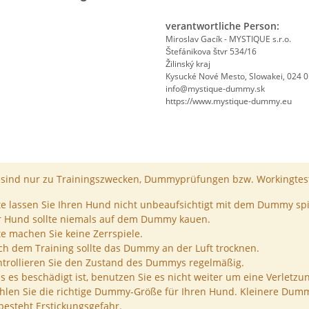
verantwortliche Person:
Miroslav Gacík - MYSTIQUE s.r.o.
Štefánikova štvr 534/16
Žilinský kraj
Kysucké Nové Mesto, Slowakei, 024 
info@mystique-dummy.sk
https://www.mystique-dummy.eu
ind nur zu Trainingszwecken, Dummyprüfungen bzw. Workingtest
te lassen Sie Ihren Hund nicht unbeaufsichtigt mit dem Dummy spi
r Hund sollte niemals auf dem Dummy kauen.
te machen Sie keine Zerrspiele.
h dem Training sollte das Dummy an der Luft trocknen.
trollieren Sie den Zustand des Dummys regelmäßig.
ls es beschädigt ist, benutzen Sie es nicht weiter um eine Verletzu
len Sie die richtige Dummy-Größe für Ihren Hund. Kleinere Dumm
besteht Erstickungsgefahr.