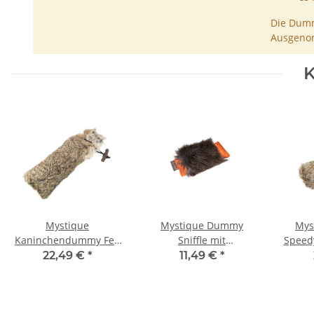
Die Dumm
Ausgenom
K
Mystique
Mystique Dummy
Mys
Kaninchendummy Fell
Sniffle mit
Speedy
500g
Kaninchenfell
m
22,49 €
*
11,49 €
*