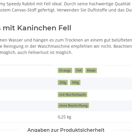
 Speedy Rabbit mit Fell ideal. Durch seine hochwertige Qualität u
bustem Canvas-Stoff gefertigt. Verwenden Sie Duftstoffe und das 
 mit Kaninchen Fell
armen Wasser und hängen es zum Trocknen an einem gut belüfteten
ine Reinigung in der Waschmaschine empfehlen wir nicht. Beachten 
glich, auch Fellverlust ist möglich.
Orange
Fell
Khaki
250g
500g
mit Wurfschlaufe
ohne Beschriftung
0,25
kg
Angaben zur Produktsicherheit