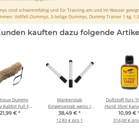
ys sind schwimmfähig und für Training am und im Wasser geeign
men: Vollfell-Dummys, 3-teilige Dummys, Dummy Trainer 1 kg, 1,
unden kauften dazu folgende Artike
tique Dummy
Markierstab
Duftstoff fürs T
 Rabbit Full Fur
Einweisestab weiss /
Hund 35ml Kani
it Fell 250g
schwarz im Set 3 Stück
Rabbit
21,99 €
*
38,49 €
*
10,99 €
12,83 € pro 1
314,00 € pro 