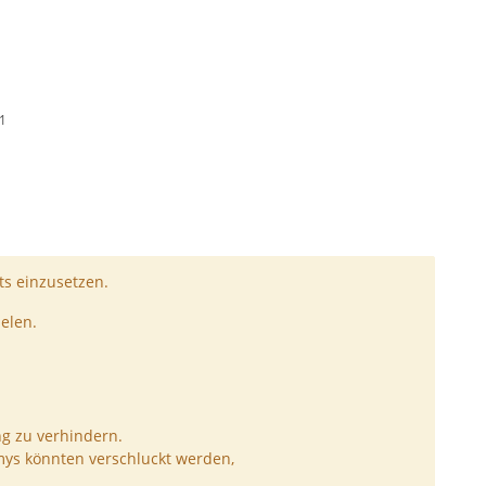
01
s einzusetzen.
elen.
ng zu verhindern.
ys könnten verschluckt werden,