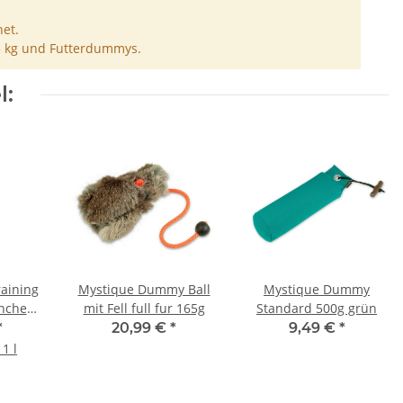
et.
5 kg und Futterdummys.
l:
raining
Mystique Dummy Ball
Mystique Dummy
nchen -
mit Fell full fur 165g
Standard 500g grün
*
20,99 €
*
9,49 €
*
1 l