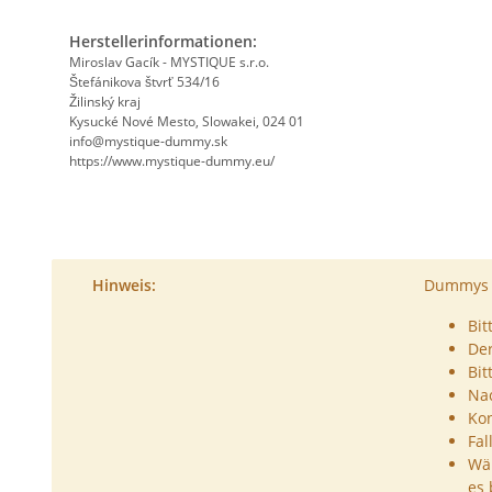
Herstellerinformationen:
Miroslav Gacík - MYSTIQUE s.r.o.
Štefánikova štvrť 534/16
Žilinský kraj
Kysucké Nové Mesto, Slowakei, 024 01
info@mystique-dummy.sk
https://www.mystique-dummy.eu/
Hinweis:
Dummys s
Bit
De
Bit
Nac
Kon
Fal
Wäh
es 