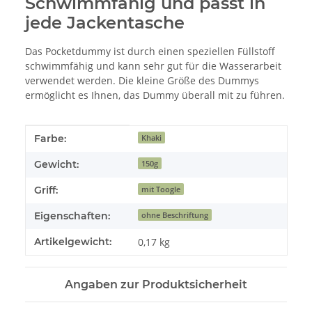
Schwimmfähig und passt in
jede Jackentasche
Das Pocketdummy ist durch einen speziellen Füllstoff
schwimmfähig und kann sehr gut für die Wasserarbeit
verwendet werden. Die kleine Größe des Dummys
ermöglicht es Ihnen, das Dummy überall mit zu führen.
Produkteigenschaft
Wert
Farbe:
Khaki
Gewicht:
150g
Griff:
mit Toogle
Eigenschaften:
ohne Beschriftung
Artikelgewicht:
0,17
kg
Angaben zur Produktsicherheit