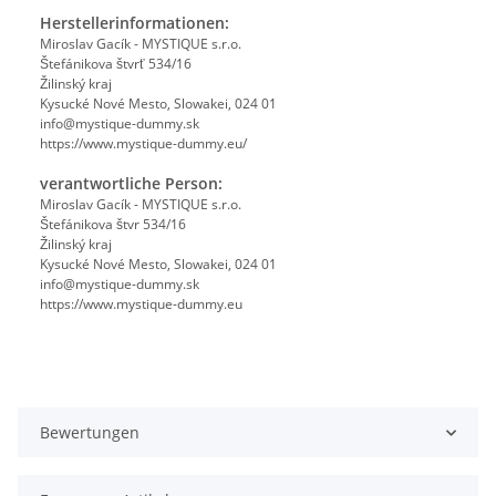
Herstellerinformationen:
Miroslav Gacík - MYSTIQUE s.r.o.
Štefánikova štvrť 534/16
Žilinský kraj
Kysucké Nové Mesto, Slowakei, 024 01
info@mystique-dummy.sk
https://www.mystique-dummy.eu/
verantwortliche Person:
Miroslav Gacík - MYSTIQUE s.r.o.
Štefánikova štvr 534/16
Žilinský kraj
Kysucké Nové Mesto, Slowakei, 024 01
info@mystique-dummy.sk
https://www.mystique-dummy.eu
Bewertungen