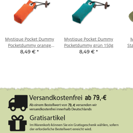
Mystique Pocket Dummy
Mystique Pocket Dummy
M
Pocketdummy orange
Pocketdummy grün 150g
St
150g
8,49 €
*
8,49 €
*