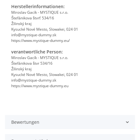
Herstellerinformationen:
Miroslav Gacík - MYSTIQUE s.r.o.
Štefánikova štvrť 534/16
Žilinský kraj
Kysucké Nové Mesto, Slowakei, 024 01
info@mystique-dummy.sk
https://www.mystique-dummy.eu/
verantwortliche Person:
Miroslav Gacík - MYSTIQUE s.r.o.
Štefánikova štvr 534/16
Žilinský kraj
Kysucké Nové Mesto, Slowakei, 024 01
info@mystique-dummy.sk
https://www.mystique-dummy.eu
Bewertungen