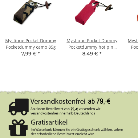
Mystique Pocket Dummy
Mystique Pocket Dummy
Myst
Pocketdummy camo 85g
Pocketdummy hot pink
Po
150g
7,99 €
*
8,49 €
*