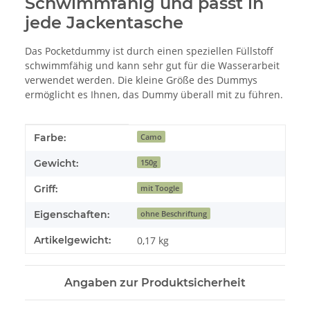
Schwimmfähig und passt in
jede Jackentasche
Das Pocketdummy ist durch einen speziellen Füllstoff
schwimmfähig und kann sehr gut für die Wasserarbeit
verwendet werden. Die kleine Größe des Dummys
ermöglicht es Ihnen, das Dummy überall mit zu führen.
Produkteigenschaft
Wert
Farbe:
Camo
Gewicht:
150g
Griff:
mit Toogle
Eigenschaften:
ohne Beschriftung
Artikelgewicht:
0,17
kg
Angaben zur Produktsicherheit