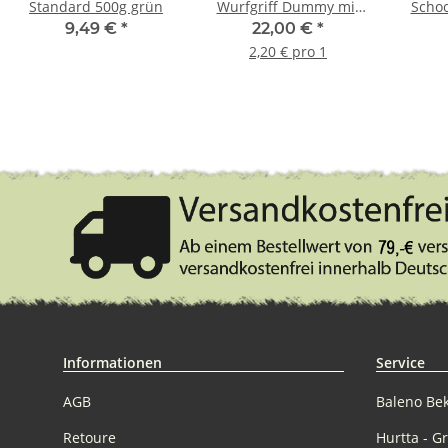
Standard 500g grün
Wurfgriff Dummy mit
Schoo
Beschriftung rot-weiß
9,49 €
*
22,00 €
*
10
2,20 € pro 1
Informationen
Service
AGB
Baleno Be
Retoure
Hurtta - G