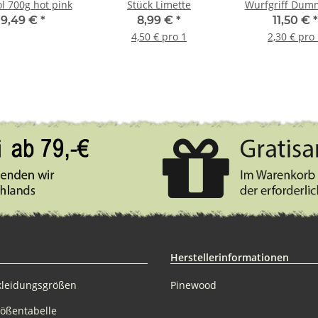
l 700g hot pink
Stück Limette
Wurfgriff Dum
Beschriftung g
9,49 €
*
8,99 €
*
11,50 €
*
4,50 € pro 1
2,30 € pro
Herstellerinformationen
kleidungsgrößen
Pinewood
rößentabelle