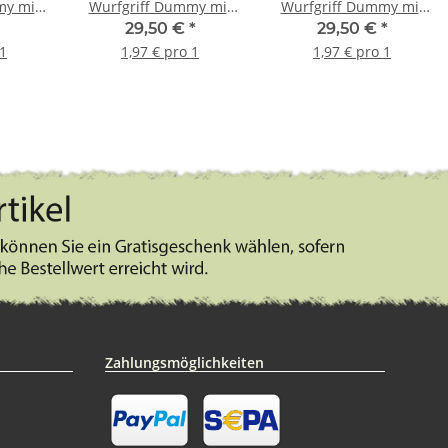
my mit
Wurfgriff Dummy mit
Wurfgriff Dummy mit
elb 5
Beschriftung gold 15
Beschriftung purple 15
29,50 €
*
29,50 €
*
 1
1,97 € pro 1
1,97 € pro 1
Zahlungsmöglichkeiten