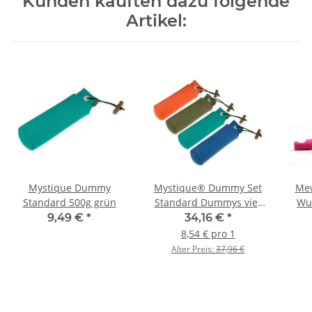
Kunden kauften dazu folgende
Artikel:
Mystique Dummy
Mystique® Dummy Set
Mew
Standard 500g grün
Standard Dummys vier
Wu
Farben 4 x 500g 4Stk.
Besc
9,49 €
*
34,16 €
*
8,54 € pro 1
Alter Preis:
37,96 €