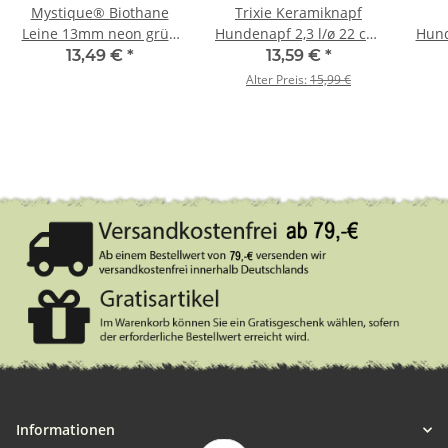
Mystique® Biothane
Trixie Keramiknapf
Leine 13mm neon grün
Hundenapf 2,3 l/ø 22 cm,
Hund
1,2m mit HS
creme/blau
13,49 €
*
13,59 €
*
Alter Preis:
15,99 €
Informationen