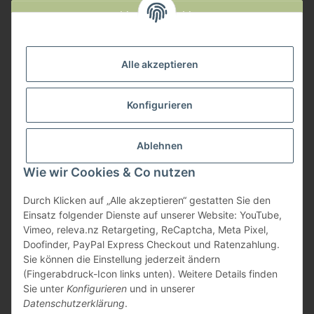
Widerruf anmelden
Service
Alle akzeptieren
Herstellerinformationen
Konfigurieren
Zahlungsmöglichkeiten
Ablehnen
Wie wir Cookies & Co nutzen
Durch Klicken auf „Alle akzeptieren“ gestatten Sie den
Einsatz folgender Dienste auf unserer Website: YouTube,
Vimeo, releva.nz Retargeting, ReCaptcha, Meta Pixel,
Doofinder, PayPal Express Checkout und Ratenzahlung.
Sie können die Einstellung jederzeit ändern
(Fingerabdruck-Icon links unten). Weitere Details finden
Sie unter
Konfigurieren
und in unserer
Datenschutzerklärung
.
* Alle Preise inkl. gesetzlicher USt., zzgl.
Versand