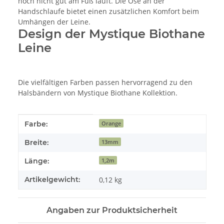
noch nicht gut am Fuß läuft. Die Öse an der
Handschlaufe bietet einen zusätzlichen Komfort beim
Umhängen der Leine.
Design der Mystique Biothane
Leine
Die vielfältigen Farben passen hervorragend zu den
Halsbändern von Mystique Biothane Kollektion.
Produkteigenschaft
Wert
Farbe:
Orange
Breite:
13mm
Länge:
1,2m
Artikelgewicht:
0,12
kg
Angaben zur Produktsicherheit