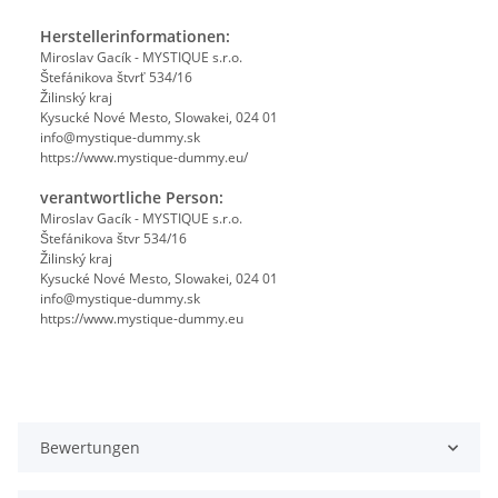
Herstellerinformationen:
Miroslav Gacík - MYSTIQUE s.r.o.
Štefánikova štvrť 534/16
Žilinský kraj
Kysucké Nové Mesto, Slowakei, 024 01
info@mystique-dummy.sk
https://www.mystique-dummy.eu/
verantwortliche Person:
Miroslav Gacík - MYSTIQUE s.r.o.
Štefánikova štvr 534/16
Žilinský kraj
Kysucké Nové Mesto, Slowakei, 024 01
info@mystique-dummy.sk
https://www.mystique-dummy.eu
Bewertungen