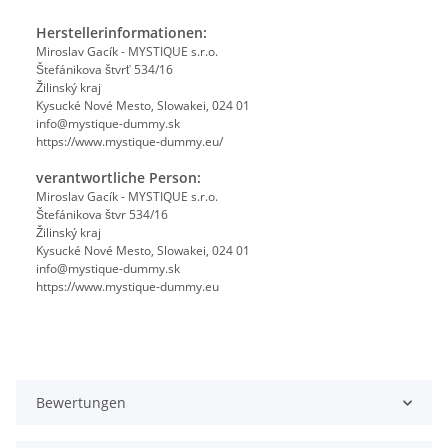
Herstellerinformationen:
Miroslav Gacík - MYSTIQUE s.r.o.
Štefánikova štvrť 534/16
Žilinský kraj
Kysucké Nové Mesto, Slowakei, 024 01
info@mystique-dummy.sk
https://www.mystique-dummy.eu/
verantwortliche Person:
Miroslav Gacík - MYSTIQUE s.r.o.
Štefánikova štvr 534/16
Žilinský kraj
Kysucké Nové Mesto, Slowakei, 024 01
info@mystique-dummy.sk
https://www.mystique-dummy.eu
Bewertungen