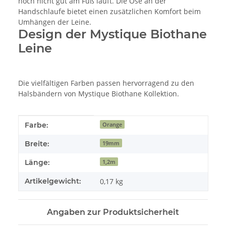
noch nicht gut am Fuß läuft. Die Öse an der
Handschlaufe bietet einen zusätzlichen Komfort beim
Umhängen der Leine.
Design der Mystique Biothane
Leine
Die vielfältigen Farben passen hervorragend zu den
Halsbändern von Mystique Biothane Kollektion.
Produkteigenschaft
Wert
Farbe:
Orange
Breite:
19mm
Länge:
1,2m
Artikelgewicht:
0,17
kg
Angaben zur Produktsicherheit