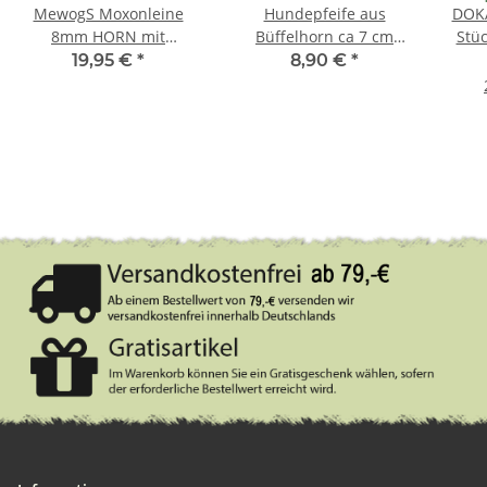
MewogS Moxonleine
Hundepfeife aus
DOKA
8mm HORN mit
Büffelhorn ca 7 cm
Stüc
Zugbegrenzung 130cm
schwarz
19,95 €
*
8,90 €
*
rot mit Reflektorstreifen