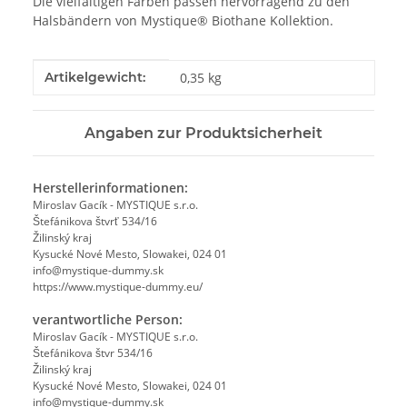
Die vielfältigen Farben passen hervorragend zu den
Halsbändern von Mystique® Biothane Kollektion.
Produkteigenschaft
Wert
Artikelgewicht:
0,35
kg
Angaben zur Produktsicherheit
Herstellerinformationen:
Miroslav Gacík - MYSTIQUE s.r.o.
Štefánikova štvrť 534/16
Žilinský kraj
Kysucké Nové Mesto, Slowakei, 024 01
info@mystique-dummy.sk
https://www.mystique-dummy.eu/
verantwortliche Person:
Miroslav Gacík - MYSTIQUE s.r.o.
Štefánikova štvr 534/16
Žilinský kraj
Kysucké Nové Mesto, Slowakei, 024 01
info@mystique-dummy.sk