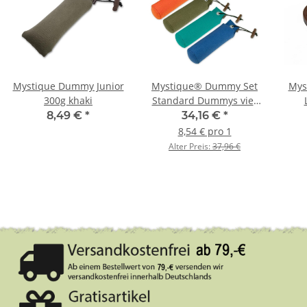
Mystique Dummy Junior
Mystique® Dummy Set
Mys
300g khaki
Standard Dummys vier
Farben 4 x 500g 4Stk.
Han
8,49 €
*
34,16 €
*
Ka
8,54 € pro 1
Alter Preis:
37,96 €