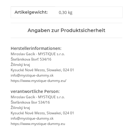
Produkteigenschaft
Wert
Artikelgewicht:
0,30
kg
Angaben zur Produktsicherheit
Herstellerinformationen:
Miroslav Gacík - MYSTIQUE s.r.o.
Štefánikova štvrť 534/16
Žilinský kraj
Kysucké Nové Mesto, Slowakei, 024 01
info@mystique-dummy.sk
https://www.mystique-dummy.eu/
verantwortliche Person:
Miroslav Gacík - MYSTIQUE s.r.o.
Štefánikova štvr 534/16
Žilinský kraj
Kysucké Nové Mesto, Slowakei, 024 01
info@mystique-dummy.sk
https://www.mystique-dummy.eu