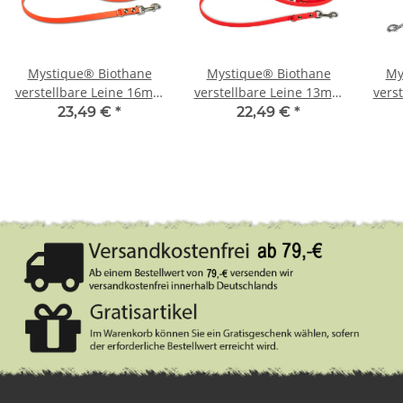
Mystique® Biothane
Mystique® Biothane
My
verstellbare Leine 16mm
verstellbare Leine 13mm
vers
neon orange 250cm
neon orange 250cm
23,49 €
*
22,49 €
*