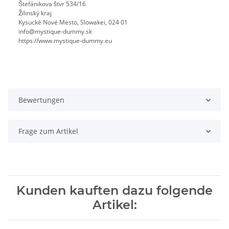
Štefánikova štvr 534/16
Žilinský kraj
Kysucké Nové Mesto, Slowakei, 024 01
info@mystique-dummy.sk
https://www.mystique-dummy.eu
Bewertungen
Frage zum Artikel
Kunden kauften dazu folgende
Artikel: