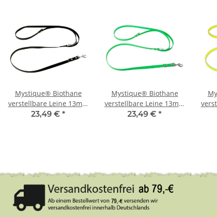
Mystique® Biothane
Mystique® Biothane
My
verstellbare Leine 13mm
verstellbare Leine 13mm
vers
schwarz 300cm
neon grün 300cm
n
23,49 €
*
23,49 €
*