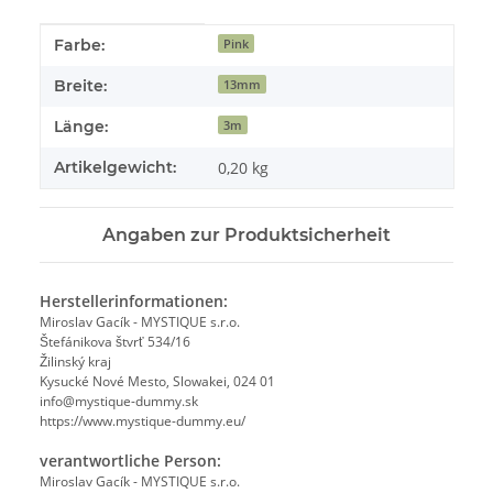
Produkteigenschaft
Wert
Farbe:
Pink
Breite:
13mm
Länge:
3m
Artikelgewicht:
0,20
kg
Angaben zur Produktsicherheit
Herstellerinformationen:
Miroslav Gacík - MYSTIQUE s.r.o.
Štefánikova štvrť 534/16
Žilinský kraj
Kysucké Nové Mesto, Slowakei, 024 01
info@mystique-dummy.sk
https://www.mystique-dummy.eu/
verantwortliche Person:
Miroslav Gacík - MYSTIQUE s.r.o.