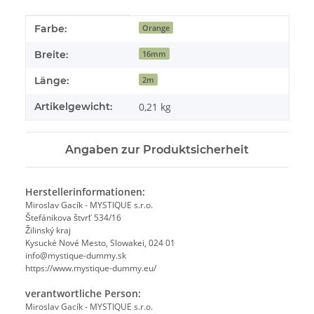
Produkteigenschaft
Wert
Farbe:
Orange
Breite:
16mm
Länge:
2m
Artikelgewicht:
0,21
kg
Angaben zur Produktsicherheit
Herstellerinformationen:
Miroslav Gacík - MYSTIQUE s.r.o.
Štefánikova štvrť 534/16
Žilinský kraj
Kysucké Nové Mesto, Slowakei, 024 01
info@mystique-dummy.sk
https://www.mystique-dummy.eu/
verantwortliche Person:
Miroslav Gacík - MYSTIQUE s.r.o.