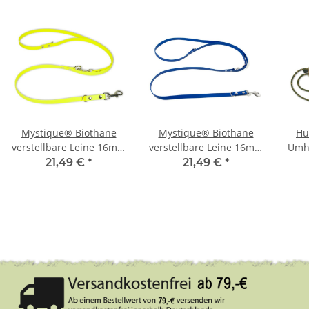
Mystique® Biothane
Mystique® Biothane
Hu
verstellbare Leine 16mm
verstellbare Leine 16mm
Umh
neon gelb 200cm
blau 200cm
Zug
21,49 €
*
21,49 €
*
J