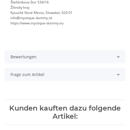
Štefánikova štvr 534/16
Žilinský kraj
Kysucké Nové Mesto, Slowakei, 024 01
info@mystique-dummy.sk
https://www.mystique-dummy.eu
Bewertungen
Frage zum Artikel
Kunden kauften dazu folgende
Artikel: