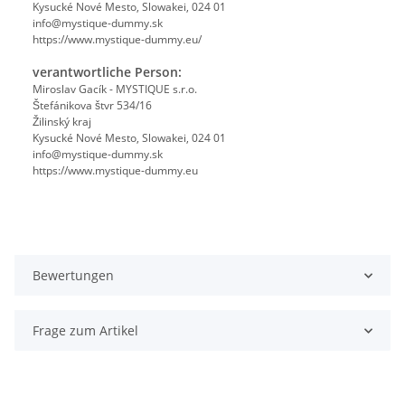
Kysucké Nové Mesto, Slowakei, 024 01
info@mystique-dummy.sk
https://www.mystique-dummy.eu/
verantwortliche Person:
Miroslav Gacík - MYSTIQUE s.r.o.
Štefánikova štvr 534/16
Žilinský kraj
Kysucké Nové Mesto, Slowakei, 024 01
info@mystique-dummy.sk
https://www.mystique-dummy.eu
Bewertungen
Frage zum Artikel