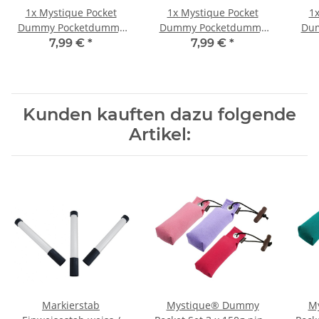
1x
Mystique Pocket
1x
Mystique Pocket
1
Dummy Pocketdummy
Dummy Pocketdummy
Du
hot pink 85g
pink 85g
7,99 €
*
7,99 €
*
Kunden kauften dazu folgende
Artikel:
Markierstab
Mystique® Dummy
M