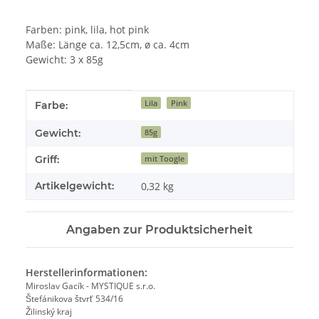
Farben: pink, lila, hot pink
Maße: Länge ca. 12,5cm, ø ca. 4cm
Gewicht: 3 x 85g
Produkteigenschaft
Wert
Lila
Pink
Farbe:
Gewicht:
85g
Griff:
mit Toogle
Artikelgewicht:
0,32
kg
Angaben zur Produktsicherheit
Herstellerinformationen:
Miroslav Gacík - MYSTIQUE s.r.o.
Štefánikova štvrť 534/16
Žilinský kraj