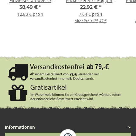
Einweisestab weiss /
Pocket Set 3 x 150g pink,
Pocke
schwarz im Set 3 Stück
lila, hot pink
38,49 €
*
22,92 €
*
12,83 € pro 1
7,64 € pro 1
Alter Preis:
25,47 €
Informationen