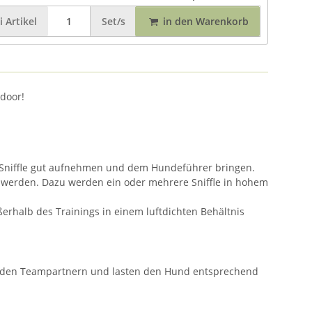
i
Artikel
Set/s
in den Warenkorb
tdoor!
he Sniffle gut aufnehmen und dem Hundeführer bringen.
t werden. Dazu werden ein oder mehrere Sniffle in hohem
außerhalb des Trainings in einem luftdichten Behältnis
hen den Teampartnern und lasten den Hund entsprechend