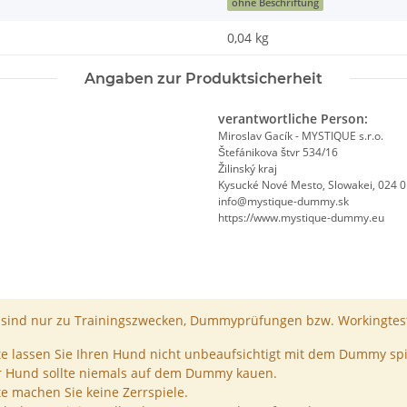
ohne Beschriftung
0,04
kg
Angaben zur Produktsicherheit
verantwortliche Person:
Miroslav Gacík - MYSTIQUE s.r.o.
Štefánikova štvr 534/16
Žilinský kraj
Kysucké Nové Mesto, Slowakei, 024 
info@mystique-dummy.sk
https://www.mystique-dummy.eu
ind nur zu Trainingszwecken, Dummyprüfungen bzw. Workingtest
te lassen Sie Ihren Hund nicht unbeaufsichtigt mit dem Dummy spi
r Hund sollte niemals auf dem Dummy kauen.
te machen Sie keine Zerrspiele.