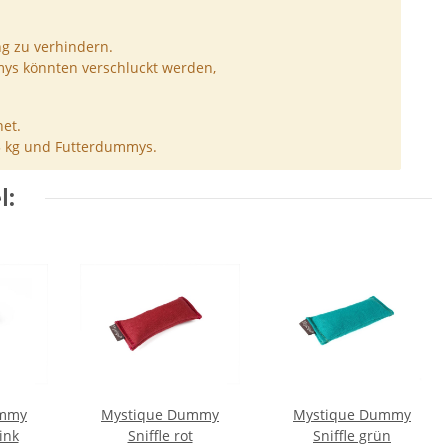
ng zu verhindern.
ys könnten verschluckt werden,
et.
5 kg und Futterdummys.
l:
ummy
Mystique Dummy
Mystique Dummy
ink
Sniffle rot
Sniffle grün