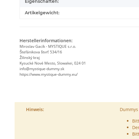
Eigenschaften:
Artikelgewicht:
Herstellerinformationen:
Miroslav Gacík - MYSTIQUE s.r.o.
Štefánikova štvrť 534/16
Žilinský kraj
Kysucké Nové Mesto, Slowakei, 024 01
info@mystique-dummy.sk
https://www.mystique-dummy.eu/
Hinweis:
Dummys s
Bit
De
Bit