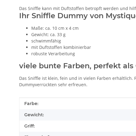
Das Sniffle kann mit Duftstoffen betropft werden und hil
Ihr Sniffle Dummy von Mystiqu
Maße: ca. 10 cm x 4 cm
Gewicht: ca. 33 g
schwimmfähig
mit Duftstoffen kombinierbar
robuste Verarbeitung
viele bunte Farben, perfekt al
Das Sniffle ist klein, fein und in vielen Farben erhält
Dummyverrückten sehr erfreuen.
Produkteigenschaft
Wert
Farbe:
Gewicht:
Griff: