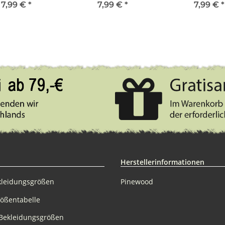
7,99 €
*
7,99 €
*
7,99 €
*
Herstellerinformationen
kleidungsgrößen
Pinewood
rößentabelle
Bekleidungsgrößen