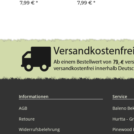
7,99 €
*
7,99 €
*
Informationen
Service
AGB
Baleno Be
Retoure
Hurtta - G
Widerrufsbelehrung
Pinewood 