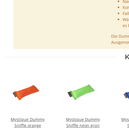
Nac
Kon
Fal
Wäh
es 
Die Dumm
Ausgenom
K
Mystique Dummy
Mystique Dummy
Mys
Sniffle orange
Sniffle neon grün