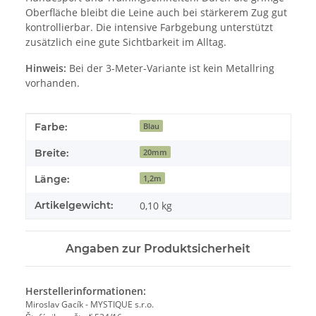
Oberfläche bleibt die Leine auch bei stärkerem Zug gut
kontrollierbar. Die intensive Farbgebung unterstützt
zusätzlich eine gute Sichtbarkeit im Alltag.
Hinweis:
Bei der 3-Meter-Variante ist kein Metallring
vorhanden.
Produkteigenschaft
Wert
Farbe:
Blau
Breite:
20mm
Länge:
1,2m
Artikelgewicht:
0,10
kg
Angaben zur Produktsicherheit
Herstellerinformationen:
Miroslav Gacík - MYSTIQUE s.r.o.