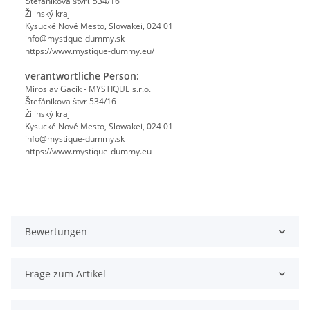
Štefánikova štvrť 534/16
Žilinský kraj
Kysucké Nové Mesto, Slowakei, 024 01
info@mystique-dummy.sk
https://www.mystique-dummy.eu/
verantwortliche Person:
Miroslav Gacík - MYSTIQUE s.r.o.
Štefánikova štvr 534/16
Žilinský kraj
Kysucké Nové Mesto, Slowakei, 024 01
info@mystique-dummy.sk
https://www.mystique-dummy.eu
Bewertungen
Frage zum Artikel