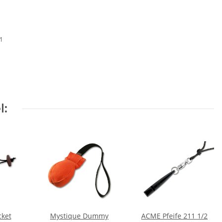
01
l:
cket
Mystique Dummy
ACME Pfeife 211 1/2