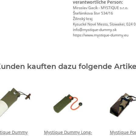
verantwortliche Person:
Miroslav Gacík - MYSTIQUE s.r.o.
Štefánikova štvr 534/16
Žilinský kraj
Kysucké Nové Mesto, Slowakei, 024 
info@mystique-dummy.sk
https://www.mystique-dummy.eu
unden kauften dazu folgende Artike
tique Dummy
Mystique Dummy Long-
Mystique Po