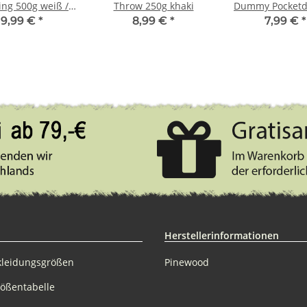
ng 500g weiß /
Throw 250g khaki
Dummy Pocket
khaki
camo 85g
9,99 €
*
8,99 €
*
7,99 €
*
Herstellerinformationen
kleidungsgrößen
Pinewood
rößentabelle