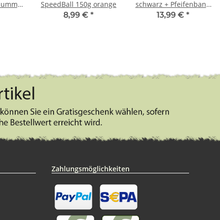
dummy
SpeedBall 150g orange
schwarz + Pfeifenband
kostenlos
8,99 €
*
13,99 €
*
Zahlungsmöglichkeiten