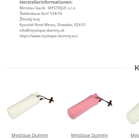
Herstellerinformationen:
Miroslav Gacík - MYSTIQUE s.r.o.
Štefánikova štvrť 534/16
Žilinský kraj
Kysucké Nové Mesto, Slowakei, 024 01
info@mystique-dummy.sk
https://www.mystique-dummy.eu/
K
Mystique Dummy
Mystique Dummy
Mys