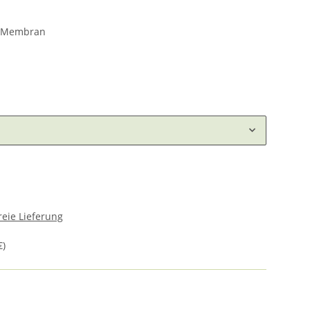
e Membran
eie Lieferung
€
)