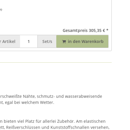
n
Gesamtpreis
305,35 €
*
r
Artikel
Set/s
in den Warenkorb
 verschweißte Nähte, schmutz- und wasserabweisende
t, egal bei welchem Wetter.
ieten viel Platz für allerlei Zubehör. Am elastischen
tt, Reißverschlüssen und Kunststoffschnallen versehen,