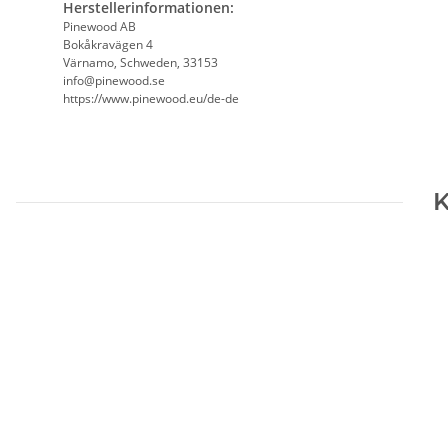
Herstellerinformationen:
Pinewood AB
Bokåkravägen 4
Värnamo, Schweden, 33153
info@pinewood.se
https://www.pinewood.eu/de-de
K