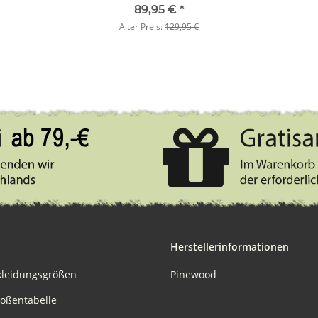
Wildlederbraun/Dunkeloliv
89,95 €
*
(244) C50
Alter Preis:
129,95 €
Herstellerinformationen
kleidungsgrößen
Pinewood
rößentabelle