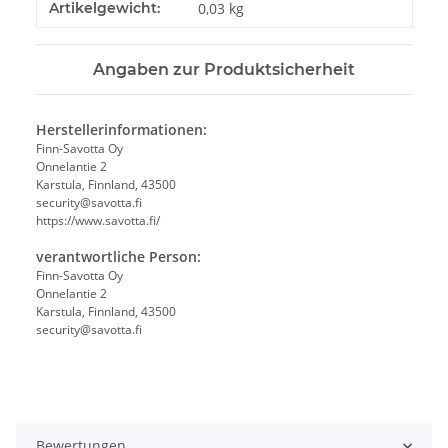
Produkteigenschaft
Wert
Artikelgewicht:
0,03
kg
Angaben zur Produktsicherheit
Herstellerinformationen:
Finn-Savotta Oy
Onnelantie 2
Karstula, Finnland, 43500
security@savotta.fi
https://www.savotta.fi/
verantwortliche Person:
Finn-Savotta Oy
Onnelantie 2
Karstula, Finnland, 43500
security@savotta.fi
Bewertungen