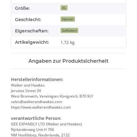
Größe:
XL
Geschlecht:
Herren
Eigenschaften:
Gefüttert
Artikelgewicht:
1,72
kg
Angaben zur Produktsicherheit
Herstellerinformationen:
Walker and Hawkes
Jervoise Street 39
West Bromwich, Vereinigtes Königreich, B70 9LY
sales@walkerandhawkes.com
https://www.walkerandhawkes.com
verantwortliche Person:
GEE EXPANDLY LTD (Walker and Hawkes)
Rijnlanderweg Unit H 766
NM Hoofddorp, Niederlande, 2132