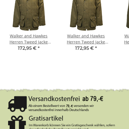
Walker and Hawkes
Walker and Hawkes
Wa
Herren Tweed Jacke
Herren Tweed Jacke
He
Derby Barlaston – Light
Derby Barlaston – Light
Der
172,95 €
*
172,95 €
*
Sage L
Sage XL