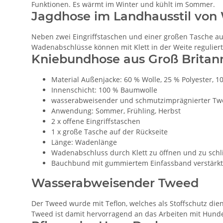
Funktionen. Es wärmt im Winter und kühlt im Sommer.
Jagdhose im Landhausstil v
Neben zwei Eingriffstaschen und einer großen Tasche auf
Wadenabschlüsse können mit Klett in der Weite reguliert
Kniebundhose aus Groß Britann
Material Außenjacke: 60 % Wolle, 25 % Polyester, 1
Innenschicht: 100 % Baumwolle
wasserabweisender und schmutzimprägnierter Tw
Anwendung: Sommer, Frühling, Herbst
2 x offene Eingriffstaschen
1 x große Tasche auf der Rückseite
Länge: Wadenlänge
Wadenabschluss durch Klett zu öffnen und zu schl
Bauchbund mit gummiertem Einfassband verstärkt:
Wasserabweisender Tweed
Der Tweed wurde mit Teflon, welches als Stoffschutz die
Tweed ist damit hervorragend an das Arbeiten mit Hund