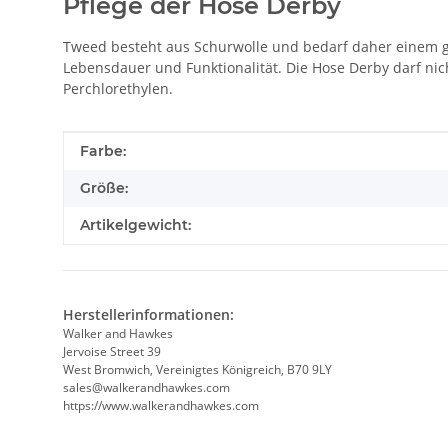
Pflege der Hose Derby
Tweed besteht aus Schurwolle und bedarf daher einem g
Lebensdauer und Funktionalität. Die Hose Derby darf nic
Perchlorethylen.
Produkteigenschaft
Wert
Farbe:
Größe:
Artikelgewicht:
Herstellerinformationen:
Walker and Hawkes
Jervoise Street 39
West Bromwich, Vereinigtes Königreich, B70 9LY
sales@walkerandhawkes.com
https://www.walkerandhawkes.com