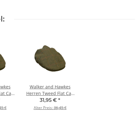
l:
awkes
Walker and Hawkes
lat Cap
Herren Tweed Flat Cap
dge –
Derby Cambridge –
*
31,95 €
*
58cm)
Dark Sage L (59cm)
45 €
Alter Preis:
36,45 €