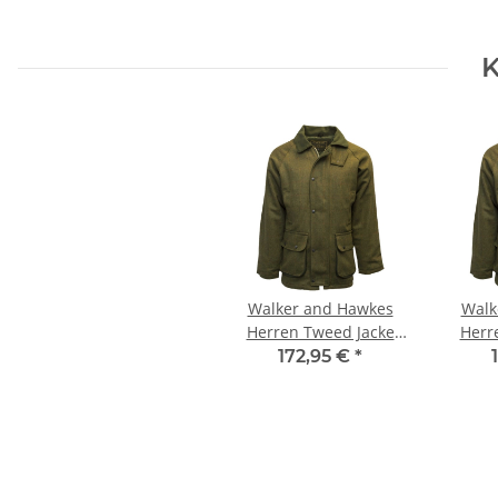
K
Walker and Hawkes
Walk
Herren Tweed Jacke
Herr
Derby Barlaston – Dark
Derby 
172,95 €
*
Sage M