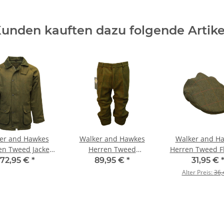
unden kauften dazu folgende Artike
er and Hawkes
Walker and Hawkes
Walker and H
en Tweed Jacke
Herren Tweed
Herren Tweed F
Barlaston – Dark
Kniebundhose Derby
Derby Cambri
172,95 €
*
89,95 €
*
31,95 €
Sage L
Oakridge – Shooting
Dark Sage M (
Alter Preis:
36,
Plus Twos – Dark Sage
42