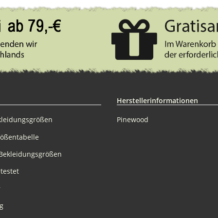
Herstellerinformationen
kleidungsgrößen
Pinewood
rößentabelle
Bekleidungsgrößen
testet
r
g