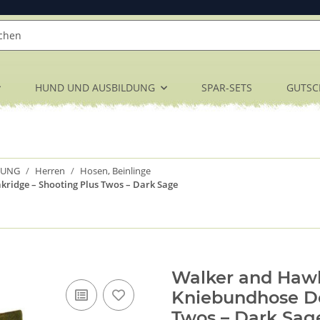
HUND UND AUSBILDUNG
SPAR-SETS
GUTSC
DUNG
Herren
Hosen, Beinlinge
idge – Shooting Plus Twos – Dark Sage
Walker and Haw
Kniebundhose De
Twos – Dark Sag