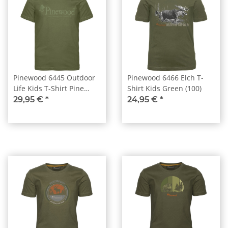
Pinewood 6445 Outdoor
Pinewood 6466 Elch T-
Life Kids T-Shirt Pine
Shirt Kids Green (100)
Green (759)
29,95 €
*
24,95 €
*