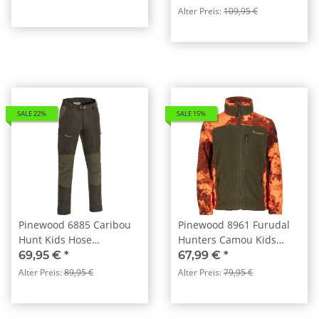
Alter Preis:
109,95 €
SALE 22%
SALE 15%
Pinewood 6885 Caribou
Pinewood 8961 Furudal
Hunt Kids Hose
Hunters Camou Kids
Wildlederbraun(244)
Fleecejacke Strata
69,95 €
*
67,99 €
*
Blaze/H.Green (992)
Alter Preis:
89,95 €
Alter Preis:
79,95 €