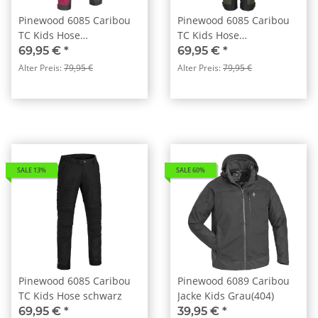
Pinewood 6085 Caribou
Pinewood 6085 Caribou
TC Kids Hose
TC Kids Hose
Fuchsia(544)
Mossgreen/Black (153)
69,95 €
*
69,95 €
*
Alter Preis:
79,95 €
Alter Preis:
79,95 €
SALE 13%
SALE 60%
Pinewood 6085 Caribou
Pinewood 6089 Caribou
TC Kids Hose schwarz
Jacke Kids Grau(404)
69,95 €
*
39,95 €
*