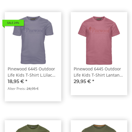
SALE 24%
Pinewood 6445 Outdoor
Pinewood 6445 Outdoor
Life Kids T-Shirt L.Lilac
Life Kids T-Shirt Lantana
(823)
Pink (839)
18,95 €
*
29,95 €
*
Alter Preis:
24,95 €