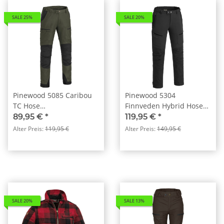
SALE 25%
SALE 20%
Pinewood 5085 Caribou
Pinewood 5304
TC Hose
Finnveden Hybrid Hose
MossGreen/Black (153)
Black (400)
89,95 €
*
119,95 €
*
Alter Preis:
119,95 €
Alter Preis:
149,95 €
SALE 20%
SALE 13%