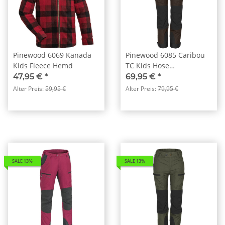
Pinewood 6069 Kanada
Pinewood 6085 Caribou
Kids Fleece Hemd
TC Kids Hose
D.Brown/Black (212)
47,95 €
*
69,95 €
*
Alter Preis:
59,95 €
Alter Preis:
79,95 €
SALE 13%
SALE 13%