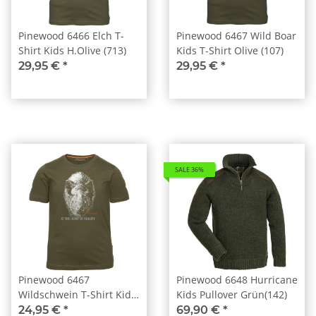
Pinewood 6466 Elch T-
Pinewood 6467 Wild Boar
Shirt Kids H.Olive (713)
Kids T-Shirt Olive (107)
29,95 €
*
29,95 €
*
SALE 36%
Pinewood 6467
Pinewood 6648 Hurricane
Wildschwein T-Shirt Kids
Kids Pullover Grün(142)
H.Olive (713)
24,95 €
*
69,90 €
*