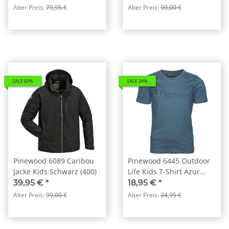
Alter Preis:
79,95 €
Alter Preis:
99,00 €
SALE 60%
SALE 24%
Pinewood 6089 Caribou
Pinewood 6445 Outdoor
Jacke Kids Schwarz (400)
Life Kids T-Shirt Azur
Blue (380)
39,95 €
*
18,95 €
*
Alter Preis:
99,00 €
Alter Preis:
24,95 €