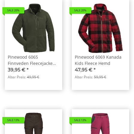
SALE 20%
SALE 20%
Pinewood 6065
Pinewood 6069 Kanada
Finnveden Fleecejacke
Kids Fleece Hemd
Kids grün (100)
39,95 €
*
47,95 €
*
Alter Preis:
49,95 €
Alter Preis:
59,95 €
SALE 13%
SALE 13%