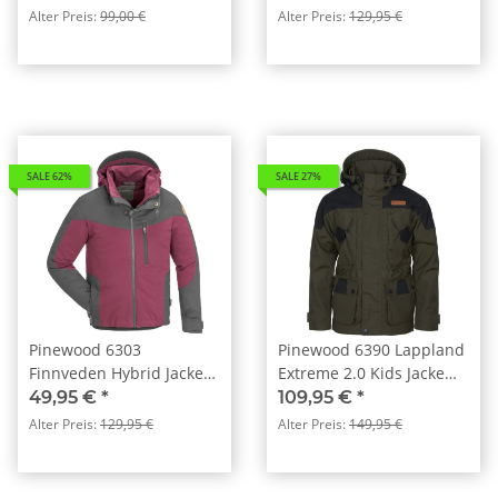
Alter Preis:
99,00 €
Alter Preis:
129,95 €
SALE 62%
SALE 27%
Pinewood 6303
Pinewood 6390 Lappland
Finnveden Hybrid Jacke
Extreme 2.0 Kids Jacke
Kids Pflaume/Anthrazit
Moosgrün/ Schwarz (153)
49,95 €
*
109,95 €
*
(582)
Alter Preis:
129,95 €
Alter Preis:
149,95 €