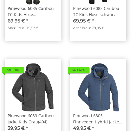
Pinewood 6085 Caribou
Pinewood 6085 Caribou
TC Kids Hose
TC Kids Hose schwarz
Mossgreen/Black (153)
69,95 €
*
69,95 €
*
Alter Preis:
79,95 €
Alter Preis:
79,95 €
SALE 60%
SALE 62%
Pinewood 6089 Caribou
Pinewood 6303
Jacke Kids Grau(404)
Finnveden Hybrid Jacke
Kids Dark Dive (349)
39,95 €
*
49,95 €
*