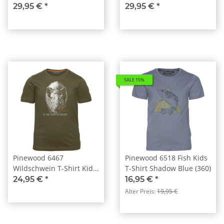
29,95 €
*
29,95 €
*
SALE 15%
Pinewood 6467
Pinewood 6518 Fish Kids
Wildschwein T-Shirt Kids
T-Shirt Shadow Blue (360)
H.Olive (713)
24,95 €
*
16,95 €
*
Alter Preis:
19,95 €