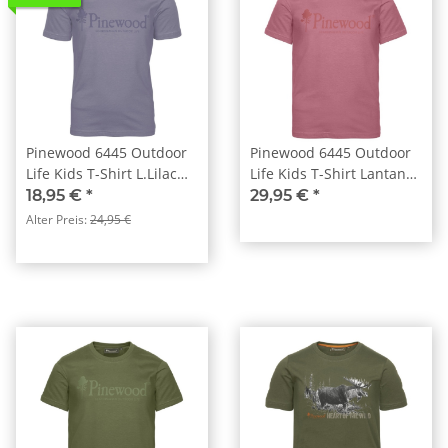
Pinewood 6445 Outdoor
Pinewood 6445 Outdoor
Life Kids T-Shirt L.Lilac
Life Kids T-Shirt Lantana
(823)
Pink (839)
18,95 €
*
29,95 €
*
Alter Preis:
24,95 €