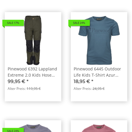
SALE 17%
SALE 24%
Pinewood 6392 Lappland
Pinewood 6445 Outdoor
Extreme 2.0 Kids Hose
Life Kids T-Shirt Azur
Moosgrün/ Schwarz (153)
Blue (380)
99,95 €
*
18,95 €
*
Alter Preis:
119,95 €
Alter Preis:
24,95 €
SALE 24%