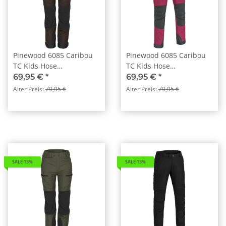
Pinewood 6085 Caribou
Pinewood 6085 Caribou
TC Kids Hose
TC Kids Hose
D.Brown/Black (212)
Fuchsia(544)
69,95 €
*
69,95 €
*
Alter Preis:
79,95 €
Alter Preis:
79,95 €
SALE 13%
SALE 13%