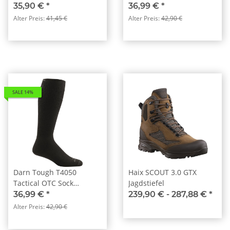
35,90 €
*
36,99 €
*
Alter Preis:
41,45 €
Alter Preis:
42,90 €
SALE 14%
Darn Tough T4050
Haix SCOUT 3.0 GTX
Tactical OTC Sock
Jagdstiefel
Schwarz
36,99 €
*
239,90 € -
287,88 €
*
Alter Preis:
42,90 €