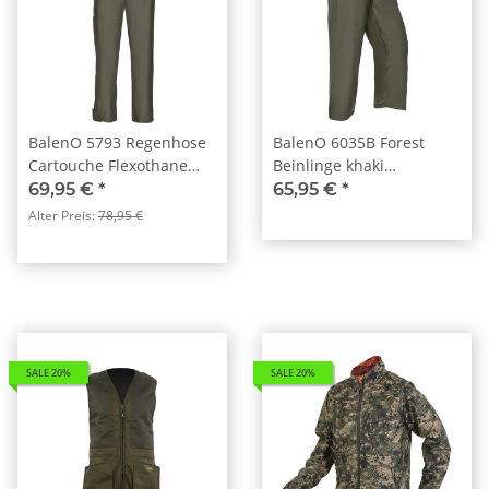
BalenO 5793 Regenhose
BalenO 6035B Forest
Cartouche Flexothane
Beinlinge khaki
grün
Flexothane®
69,95 €
*
65,95 €
*
Alter Preis:
78,95 €
SALE 20%
SALE 20%