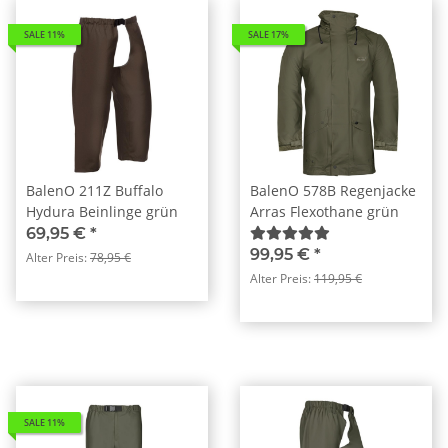
SALE 11%
SALE 17%
BalenO 211Z Buffalo
BalenO 578B Regenjacke
Hydura Beinlinge grün
Arras Flexothane grün
69,95 €
*
99,95 €
*
Alter Preis:
78,95 €
Alter Preis:
119,95 €
SALE 11%