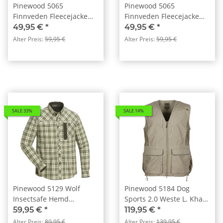
Pinewood 5065
Pinewood 5065
Finnveden Fleecejacke
Finnveden Fleecejacke
Grün(100)
Schwarz (400)
49,95 €
*
49,95 €
*
Alter Preis:
59,95 €
Alter Preis:
59,95 €
SALE 33%
SALE 14%
Pinewood 5129 Wolf
Pinewood 5184 Dog
Insectsafe Hemd
Sports 2.0 Weste L. Khaki
Grün/Braun (115)
(224)
59,95 €
*
119,95 €
*
Alter Preis:
89,95 €
Alter Preis:
139,95 €