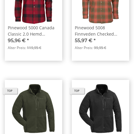
Pinewood 5000 Canada
Pinewood 5008
Classic 2.0 Hemd
Finnveden Checked
Rot/Schwarz (518)
Padded Overshirt
95,96 €
*
55,97 €
*
Terracotta/ Oliv (529)
Alter Preis:
119,95 €
Alter Preis:
99,95 €
TOP
TOP