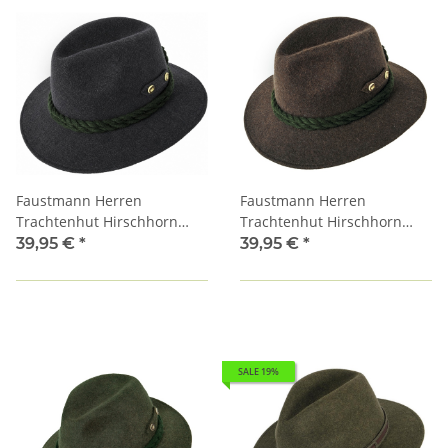
Faustmann Herren
Faustmann Herren
Trachtenhut Hirschhorn
Trachtenhut Hirschhorn
anthrazit
braun
39,95 €
*
39,95 €
*
SALE 19%