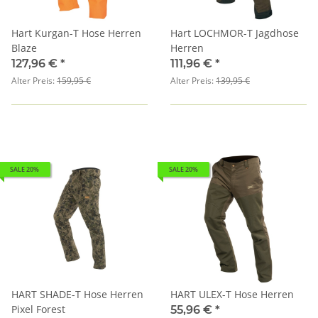
Hart Kurgan-T Hose Herren
Hart LOCHMOR-T Jagdhose
Blaze
Herren
127,96 €
*
111,96 €
*
Alter Preis:
159,95 €
Alter Preis:
139,95 €
SALE 20%
SALE 20%
HART SHADE-T Hose Herren
HART ULEX-T Hose Herren
Pixel Forest
55,96 €
*