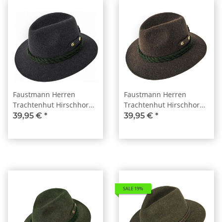
Faustmann Herren
Faustmann Herren
Trachtenhut Hirschhorn
Trachtenhut Hirschhorn
anthrazit
braun
39,95 €
*
39,95 €
*
SALE 19%