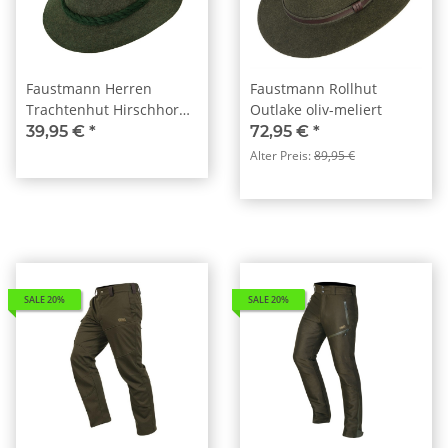
Faustmann Herren
Faustmann Rollhut
Trachtenhut Hirschhorn
Outlake oliv-meliert
oliv
39,95 €
*
72,95 €
*
Alter Preis:
89,95 €
SALE 20%
SALE 20%