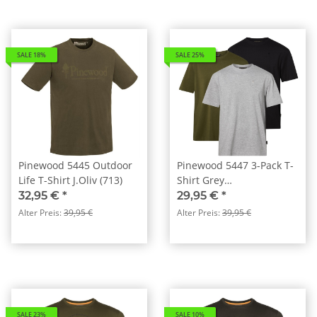
SALE 18%
SALE 25%
Pinewood 5445 Outdoor
Pinewood 5447 3-Pack T-
Life T-Shirt J.Oliv (713)
Shirt Grey
Melange/Pine/Black (472)
32,95 €
*
29,95 €
*
Alter Preis:
39,95 €
Alter Preis:
39,95 €
SALE 23%
SALE 10%