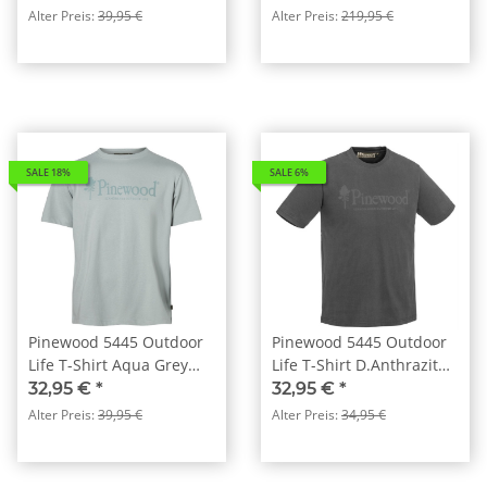
Alter Preis:
39,95 €
Alter Preis:
219,95 €
SALE 18%
SALE 6%
Pinewood 5445 Outdoor
Pinewood 5445 Outdoor
Life T-Shirt Aqua Grey
Life T-Shirt D.Anthrazit
(467)
(443)
32,95 €
*
32,95 €
*
Alter Preis:
39,95 €
Alter Preis:
34,95 €