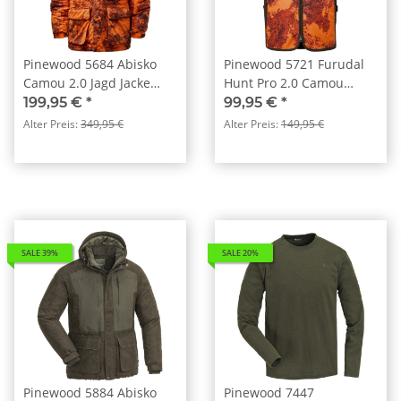
Pinewood 5684 Abisko
Pinewood 5721 Furudal
Camou 2.0 Jagd Jacke
Hunt Pro 2.0 Camou
Herren Strata Blaze (986)
Weste Strata
199,95 €
*
99,95 €
*
Blaze/Mossgreen (990)
Alter Preis:
349,95 €
Alter Preis:
149,95 €
SALE 39%
SALE 20%
Pinewood 5884 Abisko
Pinewood 7447