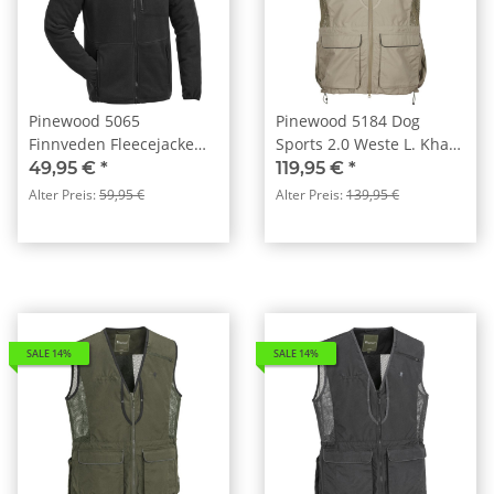
Pinewood 5065
Pinewood 5184 Dog
Finnveden Fleecejacke
Sports 2.0 Weste L. Khaki
Schwarz (400)
(224)
49,95 €
*
119,95 €
*
Alter Preis:
59,95 €
Alter Preis:
139,95 €
SALE 14%
SALE 14%