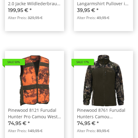
2.0 Jacke Wildlederbraun
Langarmshirt Pullover im
(241)
Doppel-Pack
199,95 €
*
39,95 €
*
Alter Preis:
329,95 €
Alter Preis:
49,95 €
SALE 50%
SALE 17%
Pinewood 8121 Furudal
Pinewood 8761 Furudal
Hunter Pro Camou Weste
Hunters Camou
Strata
Fleecejacke Atera
74,95 €
*
74,95 €
*
Blaze/Wildlederbraun
Camou/H.Green (994)
Alter Preis:
149,95 €
Alter Preis:
89,95 €
(983)