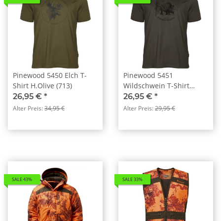
Pinewood 5450 Elch T-
Pinewood 5451
Shirt H.Olive (713)
Wildschwein T-Shirt
Suede Brown (241)
26,95 €
*
26,95 €
*
Alter Preis:
34,95 €
Alter Preis:
29,95 €
SALE 43%
SALE 33%