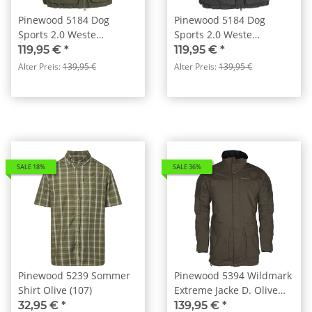
Pinewood 5184 Dog
Pinewood 5184 Dog
Sports 2.0 Weste
Sports 2.0 Weste
Moosgrün (135)
Schwarz/Anthrazit (407)
119,95 €
*
119,95 €
*
Alter Preis:
139,95 €
Alter Preis:
139,95 €
SALE 18%
SALE 36%
Pinewood 5239 Sommer
Pinewood 5394 Wildmark
Shirt Olive (107)
Extreme Jacke D. Olive
(128)
32,95 €
*
139,95 €
*