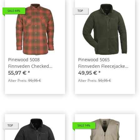
SALE 44%
TOP
Pinewood 5008
Pinewood 5065
Finnveden Checked
Finnveden Fleecejacke
Padded Overshirt
Grün(100)
55,97 €
*
49,95 €
*
Terracotta/ Oliv (529)
Alter Preis:
99,95 €
Alter Preis:
59,95 €
TOP
SALE 14%