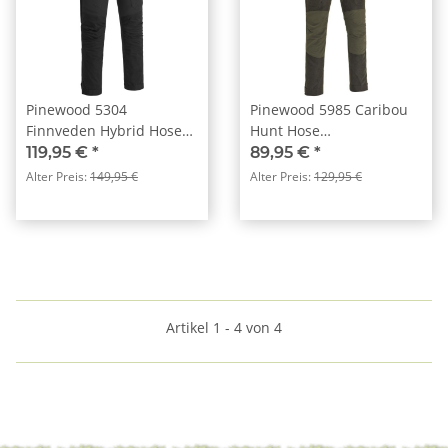
Pinewood 5304
Pinewood 5985 Caribou
Finnveden Hybrid Hose
Hunt Hose
Black (400)
Wildlederbraun/Dunkeloliv
119,95 €
*
89,95 €
*
(244)
Alter Preis:
149,95 €
Alter Preis:
129,95 €
Artikel 1 - 4 von 4