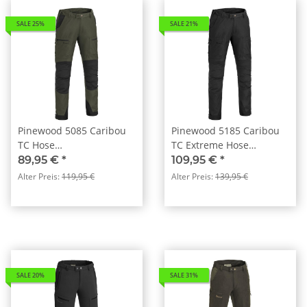
SALE 25%
SALE 21%
Pinewood 5085 Caribou
Pinewood 5185 Caribou
TC Hose
TC Extreme Hose
MossGreen/Black (153)
Schwarz/ Schwarz (425)
89,95 €
*
109,95 €
*
Alter Preis:
119,95 €
Alter Preis:
139,95 €
SALE 20%
SALE 31%