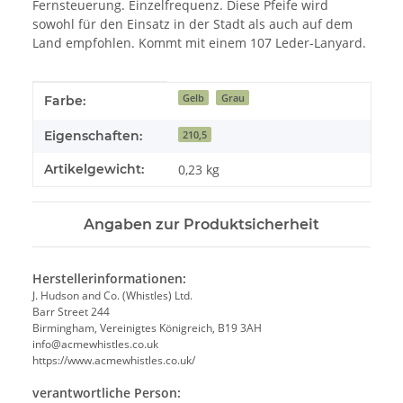
Fernsteuerung. Einzelfrequenz. Diese Pfeife wird
sowohl für den Einsatz in der Stadt als auch auf dem
Land empfohlen. Kommt mit einem 107 Leder-Lanyard.
Produkteigenschaft
Wert
Gelb
Grau
Farbe:
Eigenschaften:
210,5
Artikelgewicht:
0,23
kg
Angaben zur Produktsicherheit
Herstellerinformationen:
J. Hudson and Co. (Whistles) Ltd.
Barr Street 244
Birmingham, Vereinigtes Königreich, B19 3AH
info@acmewhistles.co.uk
https://www.acmewhistles.co.uk/
verantwortliche Person: