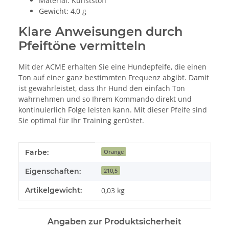
Material: Kunststoff
Gewicht: 4,0 g
Klare Anweisungen durch
Pfeiftöne vermitteln
Mit der ACME erhalten Sie eine Hundepfeife, die einen
Ton auf einer ganz bestimmten Frequenz abgibt. Damit
ist gewährleistet, dass Ihr Hund den einfach Ton
wahrnehmen und so Ihrem Kommando direkt und
kontinuierlich Folge leisten kann. Mit dieser Pfeife sind
Sie optimal für Ihr Training gerüstet.
Produkteigenschaft
Wert
Farbe:
Orange
Eigenschaften:
210,5
Artikelgewicht:
0,03
kg
Angaben zur Produktsicherheit