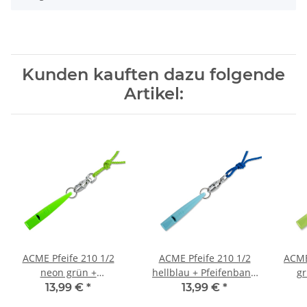
Kunden kauften dazu folgende
Artikel:
ACME Pfeife 210 1/2
ACME Pfeife 210 1/2
ACME
neon grün +
hellblau + Pfeifenband
gr
Pfeifenband kostenlos
kostenlos
13,99 €
*
13,99 €
*