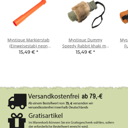
Mystique Markierstab
Mystique Dummy
Mys
(Einweisestab) neon
Speedy Rabbit khaki mit
F
orange 1 Stk.
Fell 250g
15,49 €
*
15,49 €
*