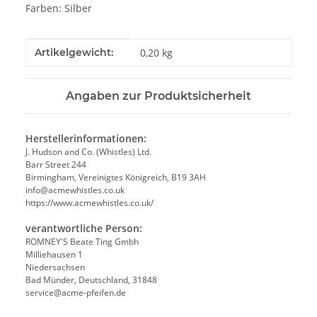
Farben: Silber
Produkteigenschaft
Wert
Artikelgewicht:
0,20
kg
Angaben zur Produktsicherheit
Herstellerinformationen:
J. Hudson and Co. (Whistles) Ltd.
Barr Street 244
Birmingham, Vereinigtes Königreich, B19 3AH
info@acmewhistles.co.uk
https://www.acmewhistles.co.uk/
verantwortliche Person:
ROMNEY'S Beate Ting Gmbh
Milliehausen 1
Niedersachsen
Bad Münder, Deutschland, 31848
service@acme-pfeifen.de