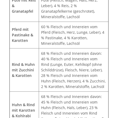
Pute mit Reis
Pute (Fleisch, Magen, Hals, Herz,
&
Leber), 4 % Reis, 2 %
Granatapfel
Granatapfelkerne (geschrotet),
Mineralstoffe, Lachsöl
60 % Fleisch und Innereien vom
Pferd mit
Pferd (Fleisch, Herz, Lunge, Leber), 4
Pastinake &
% Pastinake, 4 % Karotten,
Karotten
Mineralstoffe, Lachsöl
68 % Fleisch und Innereien davon:
40 % Fleisch und Innereien vom
Rind & Huhn
Rind (Lunge, Euter, Kehlkopf (ohne
mit Zucchini
Schilddrüse), Fleisch, Niere, Leber),
& Karotten
28 % Fleisch und Innereien vom
Huhn (Fleisch, Herzen), 4 % Zucchini,
2 % Karotten, Mineralstoffe, Lachsöl
68 % Fleisch und Innereien davon:
45 % Fleisch und Innereien vom
Huhn & Rind
Huhn (Fleisch, Hals, Leber), 23 %
mit Karotten
Fleisch und Innereien vom Rind
& Kohlrabi