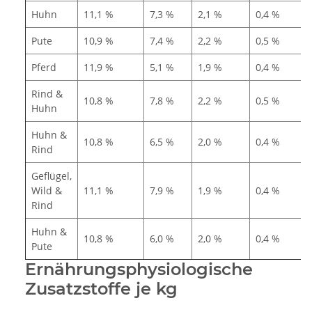
Huhn
11,1 %
7,3 %
2,1 %
0,4 %
Pute
10,9 %
7,4 %
2,2 %
0,5 %
Pferd
11,9 %
5,1 %
1,9 %
0,4 %
Rind &
10,8 %
7,8 %
2,2 %
0,5 %
Huhn
Huhn &
10,8 %
6,5 %
2,0 %
0,4 %
Rind
Geflügel,
Wild &
11,1 %
7,9 %
1,9 %
0,4 %
Rind
Huhn &
10,8 %
6,0 %
2,0 %
0,4 %
Pute
Ernährungsphysiologische
Zusatzstoffe je kg