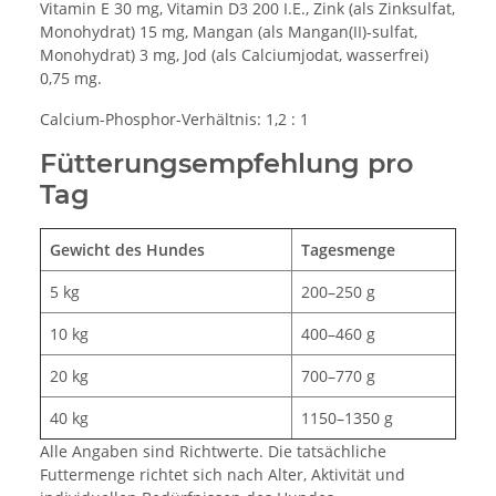
Vitamin E 30 mg, Vitamin D3 200 I.E., Zink (als Zinksulfat,
Monohydrat) 15 mg, Mangan (als Mangan(II)-sulfat,
Monohydrat) 3 mg, Jod (als Calciumjodat, wasserfrei)
0,75 mg.
Calcium-Phosphor-Verhältnis: 1,2 : 1
Fütterungsempfehlung pro
Tag
Gewicht des Hundes
Tagesmenge
5 kg
200–250 g
10 kg
400–460 g
20 kg
700–770 g
40 kg
1150–1350 g
Alle Angaben sind Richtwerte. Die tatsächliche
Futtermenge richtet sich nach Alter, Aktivität und