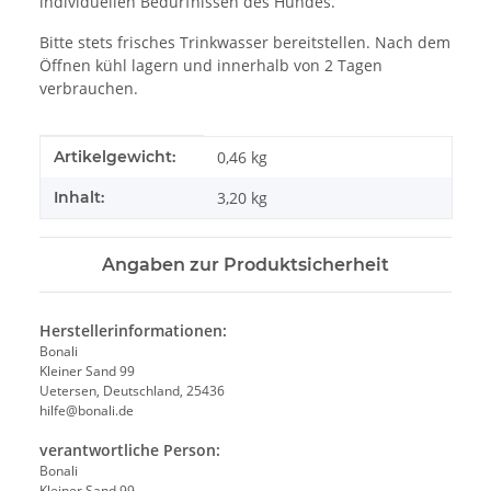
individuellen Bedürfnissen des Hundes.
Bitte stets frisches Trinkwasser bereitstellen. Nach dem
Öffnen kühl lagern und innerhalb von 2 Tagen
verbrauchen.
Produkteigenschaft
Wert
Artikelgewicht:
0,46
kg
Inhalt:
3,20 kg
Angaben zur Produktsicherheit
Herstellerinformationen:
Bonali
Kleiner Sand 99
Uetersen, Deutschland, 25436
hilfe@bonali.de
verantwortliche Person:
Bonali
Kleiner Sand 99