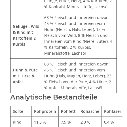
(Lunge, Euter, Herz), 4 % Karotten, 2
% Kohlrabi, Mineralstoffe, Lachsöl
68 % Fleisch und Innereien davon:
45 % Fleisch und Innereien vom
Geflügel, Wild
Huhn (Fleisch, Hals, Leber), 15 %
& Rind mit
Fleisch vom Wild, 8 % Fleisch und
Kartoffeln &
Innereien vom Rind (Niere, Euter), 4
Kürbis
% Kartoffeln, 2 % Kürbis,
Mineralstoffe, Lachsöl
68 % Fleisch und Innereien davon:
Huhn & Pute
45 % Fleisch und Innereien vom
mit Hirse &
Huhn (Hals, Magen, Herz, Leber), 23
Apfel
% Fleisch von der Pute, 4 % Hirse, 2
% Apfel, Mineralstoffe, Lachsöl
Analytische Bestandteile
Sorte
Rohprotein
Rohfett
Rohasche
Rohfaser
Rind
11,3 %
7,9 %
2,0 %
0,4 %