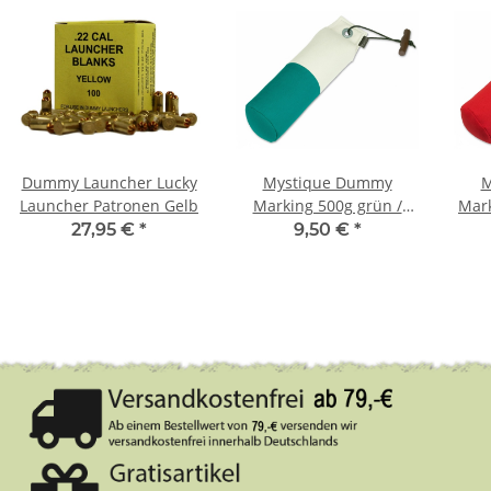
Dummy Launcher Lucky
Mystique Dummy
M
Launcher Patronen Gelb
Marking 500g grün /
Mark
weiß
27,95 €
*
9,50 €
*