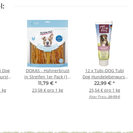
l:
i Dog
DOKAS - Hühnerbrust
12 x Tubi-DOG Tubi
urst
in Streifen 1er Pack (1 x
Dog Hundeleberwurst
er Tube
500g)
in der Tube 75g im
11,79 €
*
22,99 €
*
12er Set
1 kg
23,58 € pro 1 kg
25,54 € pro 1 kg
Alter Preis:
26,99 €