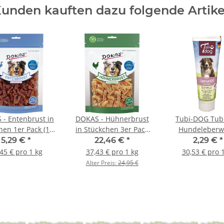
unden kauften dazu folgende Artike
- Entenbrust in
DOKAS - Hühnerbrust
Tubi-DOG Tub
hen 1er Pack (1 x
in Stückchen 3er Pack
Hundeleberw
200g)
(3 x 200g)
Leberwurst in d
5,29 €
*
22,46 €
*
2,29 €
*
75g
45 € pro 1 kg
37,43 € pro 1 kg
30,53 € pro 
Alter Preis:
24,95 €