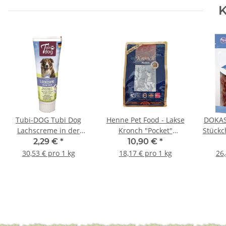
K
Tubi-DOG Tubi Dog
Henne Pet Food - Lakse
DOKAS 
Lachscreme in der
Kronch "Pocket"
Stückc
Tube 75g
Getreidefreier
2,29 €
*
10,90 €
*
Hundesnack 600g
30,53 € pro 1 kg
18,17 € pro 1 kg
26,