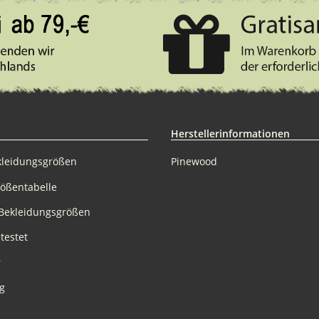
Herstellerinformationen
kleidungsgrößen
Pinewood
rößentabelle
Bekleidungsgrößen
testet
r
g