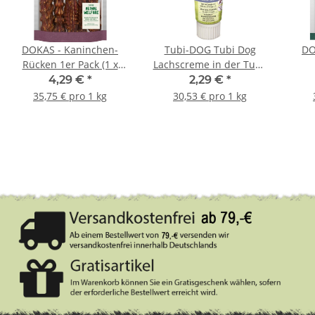
DOKAS - Kaninchen-
Tubi-DOG Tubi Dog
DO
Rücken 1er Pack (1 x
Lachscreme in der Tube
120g)
75g
ge
4,29 €
*
2,29 €
*
35,75 € pro 1 kg
30,53 € pro 1 kg