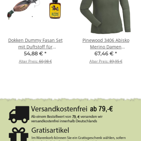
Dokken Dummy Fasan Set
Pinewood 3406 Abisko
mit Duftstoff für
Merino Damen
Hundetraining
Langarmshirt D. Moosgrün
54,88 €
*
67,46 €
*
(733) XL
Alter Preis:
60,98 €
Alter Preis:
89,95 €