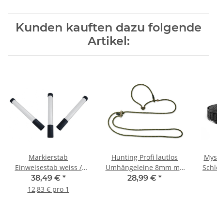
Kunden kauften dazu folgende
Artikel:
Markierstab
Hunting Profi lautlos
Mys
Einweisestab weiss /
Umhängeleine 8mm mit
Sch
schwarz im Set 3 Stück
Zugbegrenzung 280cm
Han
38,49 €
*
28,99 €
*
Jäger-grün/orange
Kar
12,83 € pro 1