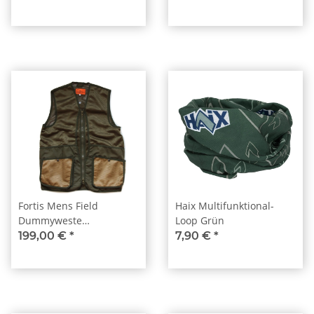
Fortis Mens Field
Haix Multifunktional-
Dummyweste
Loop Grün
Olive/Coyote
199,00 €
*
7,90 €
*