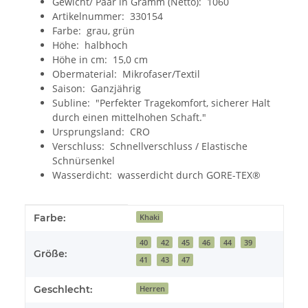
Gewicht/ Paar in Gramm (Netto): 1060
Artikelnummer: 330154
Farbe: grau, grün
Höhe: halbhoch
Höhe in cm: 15,0 cm
Obermaterial: Mikrofaser/Textil
Saison: Ganzjährig
Subline: "Perfekter Tragekomfort, sicherer Halt
durch einen mittelhohen Schaft."
Ursprungsland: CRO
Verschluss: Schnellverschluss / Elastische
Schnürsenkel
Wasserdicht: wasserdicht durch GORE-TEX®
Produkteigenschaft
Wert
Farbe:
Khaki
40
42
45
46
44
39
Größe:
41
43
47
Geschlecht:
Herren