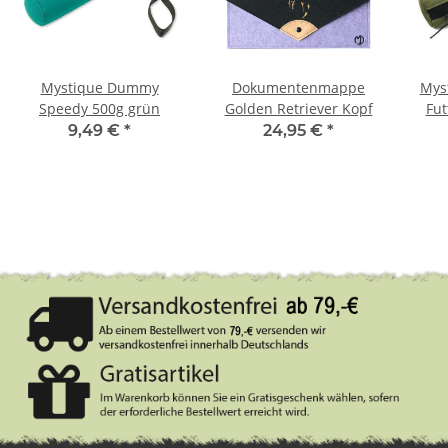
Mystique Dummy
Dokumentenmappe
Mys
Speedy 500g grün
Golden Retriever Kopf
Fut
9,49 €
*
24,95 €
*