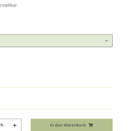
rstellbar
k.
In den Warenkorb