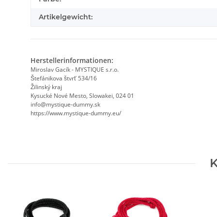
Artikelgewicht:
Herstellerinformationen:
Miroslav Gacík - MYSTIQUE s.r.o.
Štefánikova štvrť 534/16
Žilinský kraj
Kysucké Nové Mesto, Slowakei, 024 01
info@mystique-dummy.sk
https://www.mystique-dummy.eu/
K