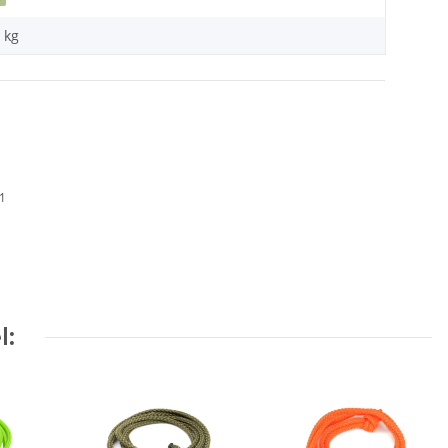
kg
01
l: