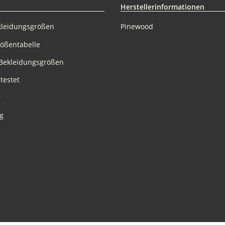
Herstellerinformationen
kleidungsgrößen
Pinewood
rößentabelle
Bekleidungsgrößen
testet
r
g