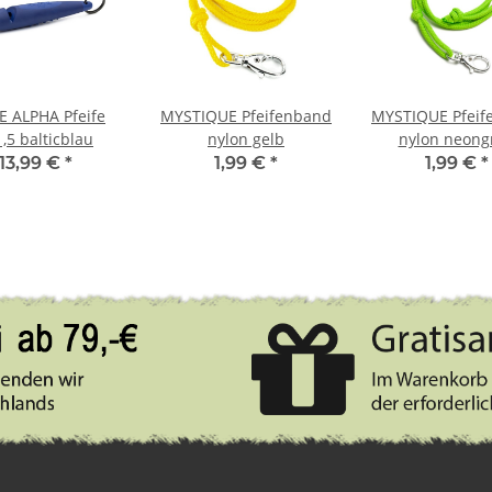
 ALPHA Pfeife
MYSTIQUE Pfeifenband
MYSTIQUE Pfeif
,5 balticblau
nylon gelb
nylon neong
13,99 €
*
1,99 €
*
1,99 €
*