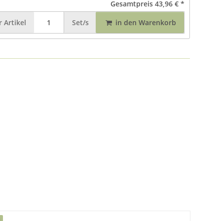
Gesamtpreis
43,96 €
*
r
Artikel
Set/s
in den Warenkorb
u