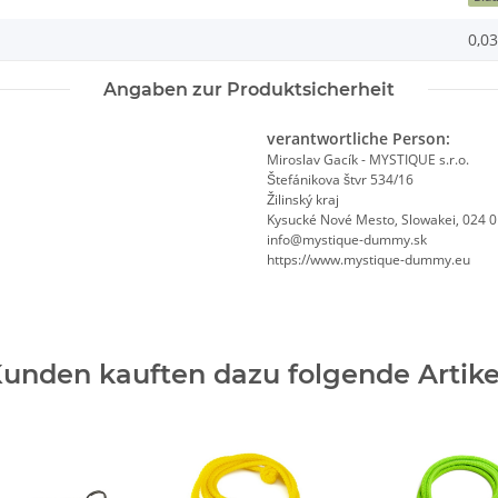
0,03
Angaben zur Produktsicherheit
verantwortliche Person:
Miroslav Gacík - MYSTIQUE s.r.o.
Štefánikova štvr 534/16
Žilinský kraj
Kysucké Nové Mesto, Slowakei, 024 
info@mystique-dummy.sk
https://www.mystique-dummy.eu
unden kauften dazu folgende Artike