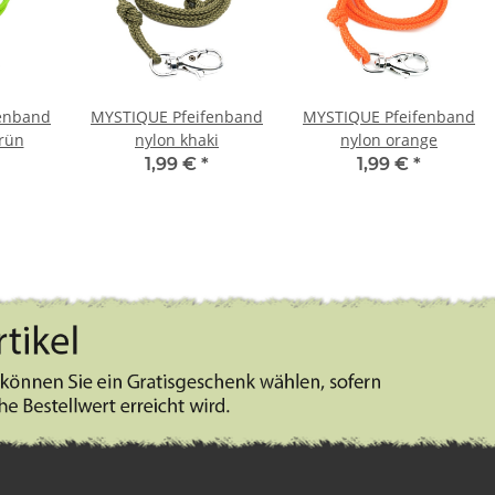
enband
MYSTIQUE Pfeifenband
MYSTIQUE Pfeifenband
rün
nylon khaki
nylon orange
1,99 €
*
1,99 €
*