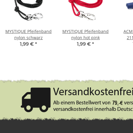
MYSTIQUE Pfeifenband
MYSTIQUE Pfeifenband
ACME
nylon schwarz
nylon hot pink
211
1,99 €
*
1,99 €
*