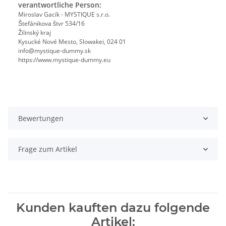
verantwortliche Person:
Miroslav Gacík - MYSTIQUE s.r.o.
Štefánikova štvr 534/16
Žilinský kraj
Kysucké Nové Mesto, Slowakei, 024 01
info@mystique-dummy.sk
https://www.mystique-dummy.eu
Bewertungen
Frage zum Artikel
Kunden kauften dazu folgende
Artikel: