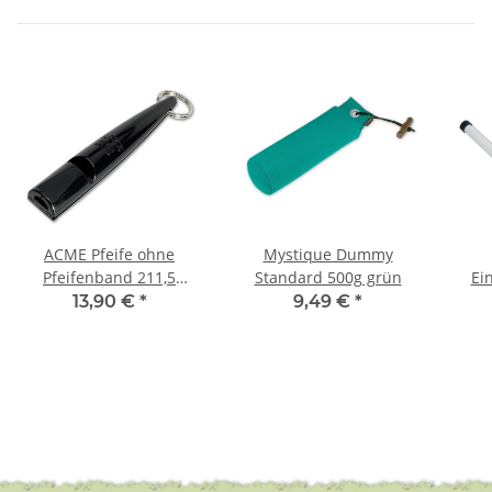
ACME Pfeife ohne
Mystique Dummy
Pfeifenband 211,5
Standard 500g grün
Ei
schwarz
sch
13,90 €
*
9,49 €
*