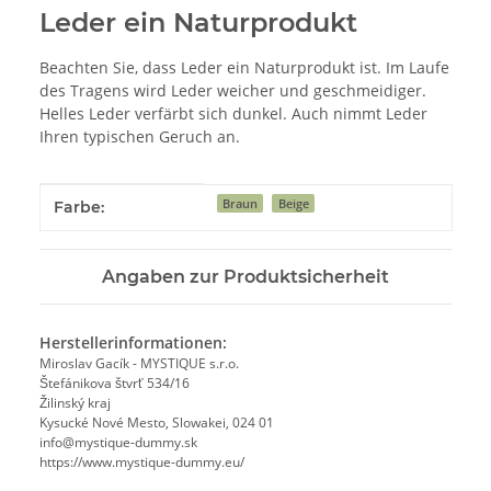
Leder ein Naturprodukt
Beachten Sie, dass Leder ein Naturprodukt ist. Im Laufe
des Tragens wird Leder weicher und geschmeidiger.
Helles Leder verfärbt sich dunkel. Auch nimmt Leder
Ihren typischen Geruch an.
Produkteigenschaft
Wert
Braun
Beige
Farbe:
Angaben zur Produktsicherheit
Herstellerinformationen:
Miroslav Gacík - MYSTIQUE s.r.o.
Štefánikova štvrť 534/16
Žilinský kraj
Kysucké Nové Mesto, Slowakei, 024 01
info@mystique-dummy.sk
https://www.mystique-dummy.eu/