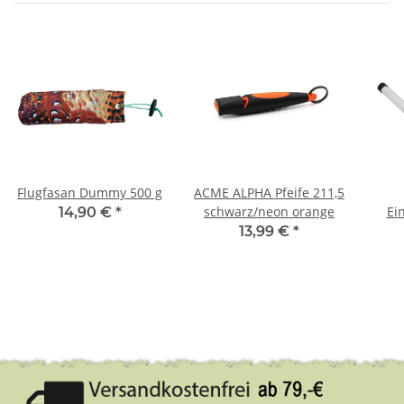
Flugfasan Dummy 500 g
ACME ALPHA Pfeife 211,5
schwarz/neon orange
Ei
14,90 €
*
sch
13,99 €
*