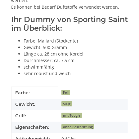
werden.
Es können bei Bedarf Duftstoffe verwendet werden.
Ihr Dummy von Sporting Saint
im Überblick:
Farbe: Mallard (Stockente)
Gewicht: 500 Gramm
Länge ca. 28 cm ohne Kordel
Durchmesser: ca. 7,5 cm
schwimmfähig
sehr robust und weich
Produkteigenschaft
Wert
Farbe:
Fell
Gewicht:
500g
Griff:
mit Toogle
Eigenschaften:
ohne Beschriftung
Artikelgewicht:
0,46
kg