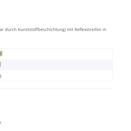
bar durch Kunststoffbeschichtung) mit Reflexstreifen in
e
g
01