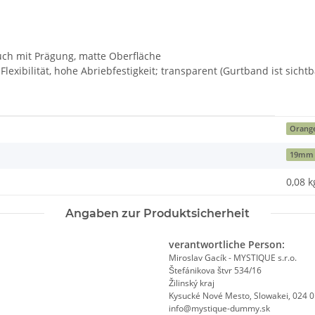
uch mit Prägung, matte Oberfläche
lexibilität, hohe Abriebfestigkeit; transparent (Gurtband ist sicht
Orang
19mm
0,08
k
Angaben zur Produktsicherheit
verantwortliche Person:
Miroslav Gacík - MYSTIQUE s.r.o.
Štefánikova štvr 534/16
Žilinský kraj
Kysucké Nové Mesto, Slowakei, 024 
info@mystique-dummy.sk