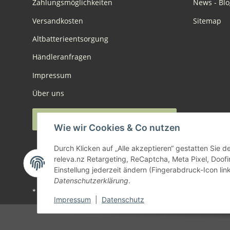
Zahlungsmöglichkeiten
News - Blo
Versandkosten
Sitemap
Altbatterieentsorgung
Händleranfragen
Impressum
Über uns
Widerruf anmelden
Wie wir Cookies & Co nutzen
Durch Klicken auf „Alle akzeptieren“ gestatten Sie 
releva.nz Retargeting, ReCaptcha, Meta Pixel, Doof
Einstellung jederzeit ändern (Fingerabdruck-Icon link
Datenschutzerklärung
.
* Alle Preise inkl. gesetzlicher USt., zzgl.
Versand
Impressum
|
Datenschutz