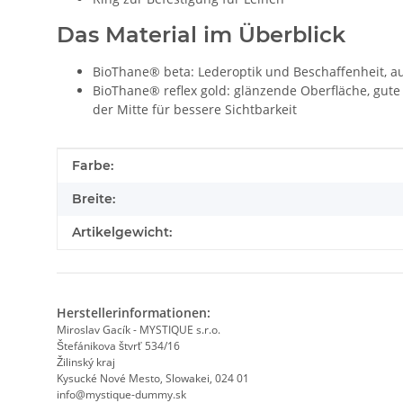
Das Material im Überblick
BioThane® beta: Lederoptik und Beschaffenheit, a
BioThane® reflex gold: glänzende Oberfläche, gute F
der Mitte für bessere Sichtbarkeit
Produkteigenschaft
Wert
Farbe:
Breite:
Artikelgewicht:
Herstellerinformationen:
Miroslav Gacík - MYSTIQUE s.r.o.
Štefánikova štvrť 534/16
Žilinský kraj
Kysucké Nové Mesto, Slowakei, 024 01
info@mystique-dummy.sk