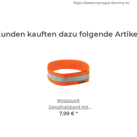
https://www.mystique-dummy.eu
unden kauften dazu folgende Artike
Mystique®
Signalhalsband mit
Klettverschluss
7,99 €
*
Reflexhalsband 45cm
neon orange