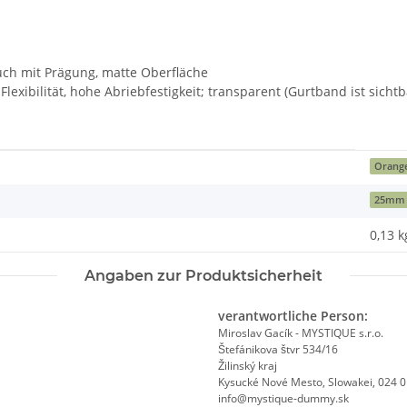
uch mit Prägung, matte Oberfläche
lexibilität, hohe Abriebfestigkeit; transparent (Gurtband ist sicht
Orang
25mm
0,13
k
Angaben zur Produktsicherheit
verantwortliche Person:
Miroslav Gacík - MYSTIQUE s.r.o.
Štefánikova štvr 534/16
Žilinský kraj
Kysucké Nové Mesto, Slowakei, 024 
info@mystique-dummy.sk