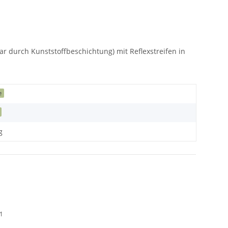
bar durch Kunststoffbeschichtung) mit Reflexstreifen in
e
g
01