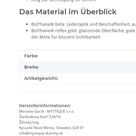
Das Material im Überblick
BioThane® beta: Lederoptik und Beschaffenheit, a
BioThane® reflex gold: glänzende Oberfläche, gute F
der Mitte für bessere Sichtbarkeit
Produkteigenschaft
Wert
Farbe:
Breite:
Artikelgewicht:
Herstellerinformationen:
Miroslav Gacík - MYSTIQUE s.r.o.
Štefánikova štvrť 534/16
Žilinský kraj
Kysucké Nové Mesto, Slowakei, 024 01
info@mystique-dummy.sk