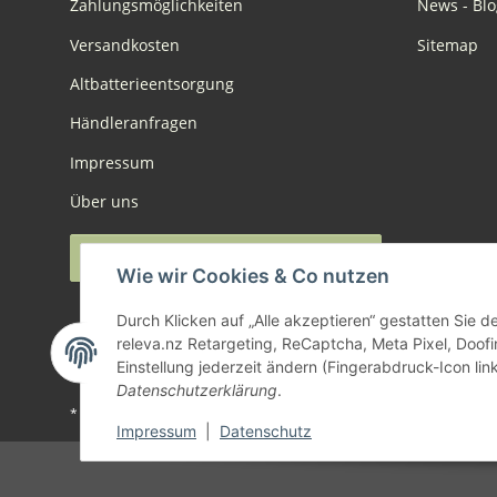
Zahlungsmöglichkeiten
News - Blo
Versandkosten
Sitemap
Altbatterieentsorgung
Händleranfragen
Impressum
Über uns
Widerruf anmelden
Wie wir Cookies & Co nutzen
Durch Klicken auf „Alle akzeptieren“ gestatten Sie 
releva.nz Retargeting, ReCaptcha, Meta Pixel, Doof
Einstellung jederzeit ändern (Fingerabdruck-Icon link
Datenschutzerklärung
.
* Alle Preise inkl. gesetzlicher USt., zzgl.
Versand
Impressum
|
Datenschutz