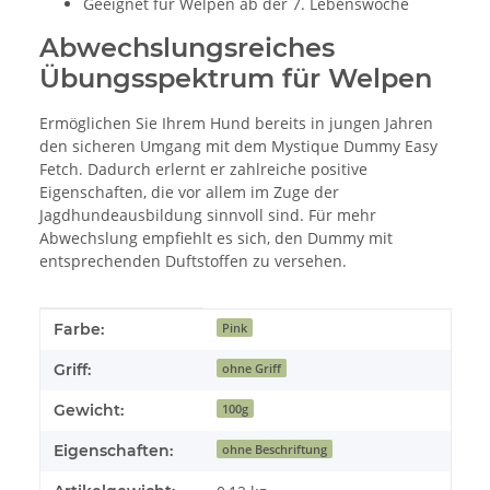
Geeignet für Welpen ab der 7. Lebenswoche
Abwechslungsreiches
Übungsspektrum für Welpen
Ermöglichen Sie Ihrem Hund bereits in jungen Jahren
den sicheren Umgang mit dem Mystique Dummy Easy
Fetch. Dadurch erlernt er zahlreiche positive
Eigenschaften, die vor allem im Zuge der
Jagdhundeausbildung sinnvoll sind. Für mehr
Abwechslung empfiehlt es sich, den Dummy mit
entsprechenden Duftstoffen zu versehen.
Produkteigenschaft
Wert
Farbe:
Pink
Griff:
ohne Griff
Gewicht:
100g
Eigenschaften:
ohne Beschriftung