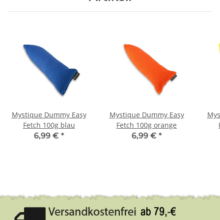
Mystique Dummy Easy
Mystique Dummy Easy
Mys
Fetch 100g blau
Fetch 100g orange
6,99 €
*
6,99 €
*