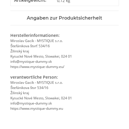
Artikelgewicht:
0,12
kg
Angaben zur Produktsicherheit
Herstellerinformationen:
Miroslav Gacík - MYSTIQUE s.r.o.
Štefánikova štvrť 534/16
Žilinský kraj
Kysucké Nové Mesto, Slowakei, 024 01
info@mystique-dummy.sk
https://www.mystique-dummy.eu/
verantwortliche Person:
Miroslav Gacík - MYSTIQUE s.r.o.
Štefánikova štvr 534/16
Žilinský kraj
Kysucké Nové Mesto, Slowakei, 024 01
info@mystique-dummy.sk
https://www.mystique-dummy.eu