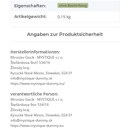
Eigenschaften:
ohne Beschriftung
Artikelgewicht:
0,19
kg
Angaben zur Produktsicherheit
Herstellerinformationen:
Miroslav Gacík - MYSTIQUE s.r.o.
Štefánikova štvrť 534/16
Žilinský kraj
Kysucké Nové Mesto, Slowakei, 024 01
info@mystique-dummy.sk
https://www.mystique-dummy.eu/
verantwortliche Person:
Miroslav Gacík - MYSTIQUE s.r.o.
Štefánikova štvr 534/16
Žilinský kraj
Kysucké Nové Mesto, Slowakei, 024 01
info@mystique-dummy.sk
https://www.mystique-dummy.eu