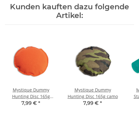
Kunden kauften dazu folgende
Artikel:
Mystique Dummy
Mystique Dummy
M
Hunting Disc 165g
Hunting Disc 165g camo
St
orange
7,99 €
*
7,99 €
*