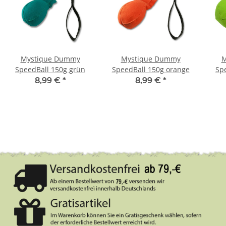
Mystique Dummy
Mystique Dummy
M
SpeedBall 150g grün
SpeedBall 150g orange
Sp
8,99 €
*
8,99 €
*