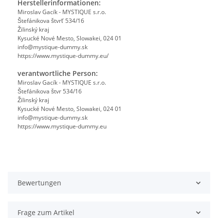
Herstellerinformationen:
Miroslav Gacík - MYSTIQUE s.r.o.
Štefánikova štvrť 534/16
Žilinský kraj
Kysucké Nové Mesto, Slowakei, 024 01
info@mystique-dummy.sk
https://www.mystique-dummy.eu/
verantwortliche Person:
Miroslav Gacík - MYSTIQUE s.r.o.
Štefánikova štvr 534/16
Žilinský kraj
Kysucké Nové Mesto, Slowakei, 024 01
info@mystique-dummy.sk
https://www.mystique-dummy.eu
Bewertungen
Frage zum Artikel