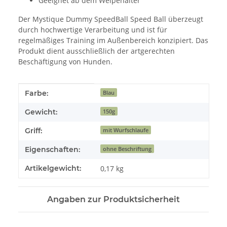
Geeignet ab dem Welpenalter
Der Mystique Dummy SpeedBall Speed Ball überzeugt
durch hochwertige Verarbeitung und ist für
regelmäßiges Training im Außenbereich konzipiert. Das
Produkt dient ausschließlich der artgerechten
Beschäftigung von Hunden.
Produkteigenschaft
Wert
Farbe:
Blau
Gewicht:
150g
Griff:
mit Wurfschlaufe
Eigenschaften:
ohne Beschriftung
Artikelgewicht:
0,17
kg
Angaben zur Produktsicherheit