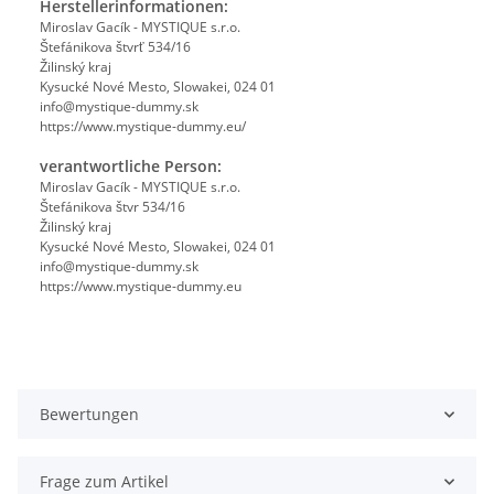
Herstellerinformationen:
Miroslav Gacík - MYSTIQUE s.r.o.
Štefánikova štvrť 534/16
Žilinský kraj
Kysucké Nové Mesto, Slowakei, 024 01
info@mystique-dummy.sk
https://www.mystique-dummy.eu/
verantwortliche Person:
Miroslav Gacík - MYSTIQUE s.r.o.
Štefánikova štvr 534/16
Žilinský kraj
Kysucké Nové Mesto, Slowakei, 024 01
info@mystique-dummy.sk
https://www.mystique-dummy.eu
Bewertungen
Frage zum Artikel