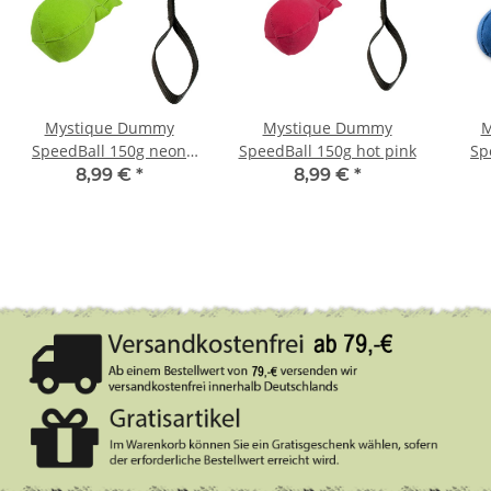
Mystique Dummy
Mystique Dummy
M
SpeedBall 150g neon
SpeedBall 150g hot pink
Sp
grün
8,99 €
*
8,99 €
*