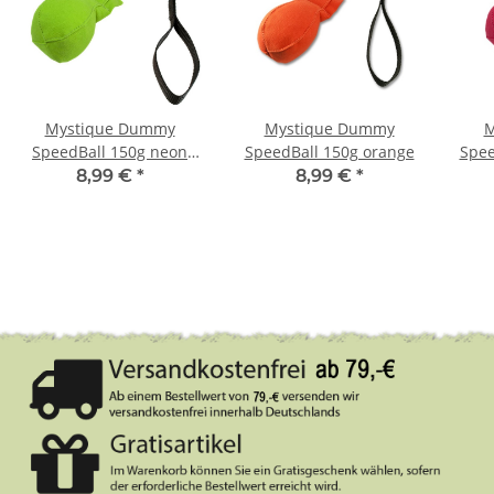
Mystique Dummy
Mystique Dummy
M
SpeedBall 150g neon
SpeedBall 150g orange
Spee
grün
8,99 €
*
8,99 €
*