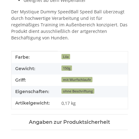
Geeignet ab dem Welpenalter
Der Mystique Dummy SpeedBall Speed Ball überzeugt
durch hochwertige Verarbeitung und ist für
regelmäßiges Training im Außenbereich konzipiert. Das
Produkt dient ausschließlich der artgerechten
Beschäftigung von Hunden.
Produkteigenschaft
Wert
Farbe:
Lila
Gewicht:
150g
Griff:
mit Wurfschlaufe
Eigenschaften:
ohne Beschriftung
Artikelgewicht:
0,17
kg
Angaben zur Produktsicherheit