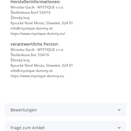
Herstellerinformationen:
Miroslav Gacík - MYSTIQUE s.r.o.
Štefánikova štvrť 534/16
Žilinský kraj
Kysucké Nové Mesto, Slowakei, 024 01
info@mystique-dummy.sk
https://www.mystique-dummy.eu/
verantwortliche Person:
Miroslav Gacík - MYSTIQUE s.r.o.
Štefánikova štvr 534/16
Žilinský kraj
Kysucké Nové Mesto, Slowakei, 024 01
info@mystique-dummy.sk
https://www.mystique-dummy.eu
Bewertungen
Frage zum Artikel