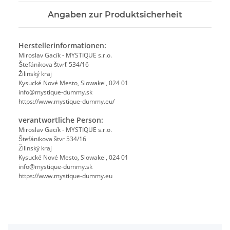
Angaben zur Produktsicherheit
Herstellerinformationen:
Miroslav Gacík - MYSTIQUE s.r.o.
Štefánikova štvrť 534/16
Žilinský kraj
Kysucké Nové Mesto, Slowakei, 024 01
info@mystique-dummy.sk
https://www.mystique-dummy.eu/
verantwortliche Person:
Miroslav Gacík - MYSTIQUE s.r.o.
Štefánikova štvr 534/16
Žilinský kraj
Kysucké Nové Mesto, Slowakei, 024 01
info@mystique-dummy.sk
https://www.mystique-dummy.eu