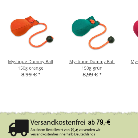
Mystique Dummy Ball
Mystique Dummy Ball
Mys
150g orange
150g grün
8,99 €
*
8,99 €
*