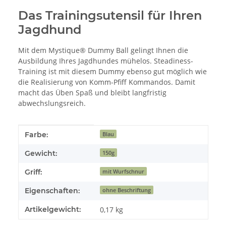
Das Trainingsutensil für Ihren
Jagdhund
Mit dem Mystique® Dummy Ball gelingt Ihnen die
Ausbildung Ihres Jagdhundes mühelos. Steadiness-
Training ist mit diesem Dummy ebenso gut möglich wie
die Realisierung von Komm-Pfiff Kommandos. Damit
macht das Üben Spaß und bleibt langfristig
abwechslungsreich.
Produkteigenschaft
Wert
Farbe:
Blau
Gewicht:
150g
Griff:
mit Wurfschnur
Eigenschaften:
ohne Beschriftung
Artikelgewicht:
0,17
kg