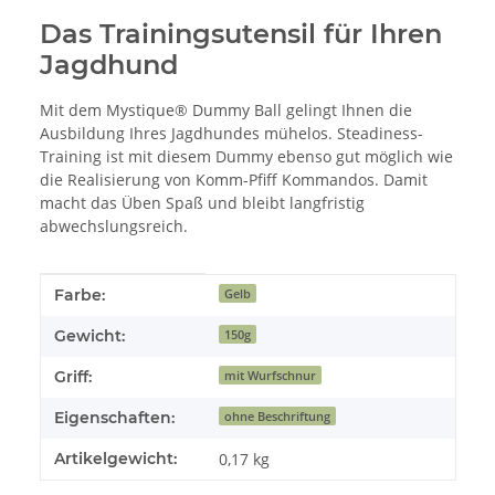
Das Trainingsutensil für Ihren
Jagdhund
Mit dem Mystique® Dummy Ball gelingt Ihnen die
Ausbildung Ihres Jagdhundes mühelos. Steadiness-
Training ist mit diesem Dummy ebenso gut möglich wie
die Realisierung von Komm-Pfiff Kommandos. Damit
macht das Üben Spaß und bleibt langfristig
abwechslungsreich.
Produkteigenschaft
Wert
Farbe:
Gelb
Gewicht:
150g
Griff:
mit Wurfschnur
Eigenschaften:
ohne Beschriftung
Artikelgewicht:
0,17
kg