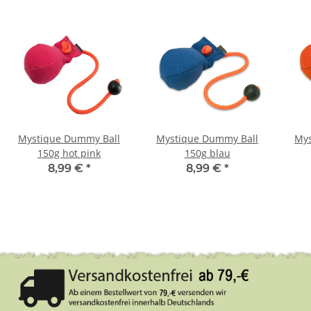
Mystique Dummy Ball
Mystique Dummy Ball
Mys
150g hot pink
150g blau
8,99 €
*
8,99 €
*