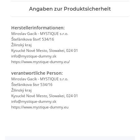
Angaben zur Produktsicherheit
Herstellerinformationen:
Miroslav Gacík - MYSTIQUE s.r.o.
Štefánikova štvrť 534/16
Žilinský kraj
Kysucké Nové Mesto, Slowakei, 024 01
info@mystique-dummy.sk
https://www.mystique-dummy.eu/
verantwortliche Person:
Miroslav Gacík - MYSTIQUE s.r.o.
Štefánikova štvr 534/16
Žilinský kraj
Kysucké Nové Mesto, Slowakei, 024 01
info@mystique-dummy.sk
https://www.mystique-dummy.eu